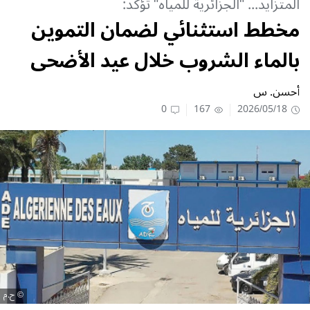
المتزايد... "الجزائرية للمياه" تؤكد:
مخطط استثنائي لضمان التموين
بالماء الشروب خلال عيد الأضحى
أحسن. س
0
167
2026/05/18
ح.م