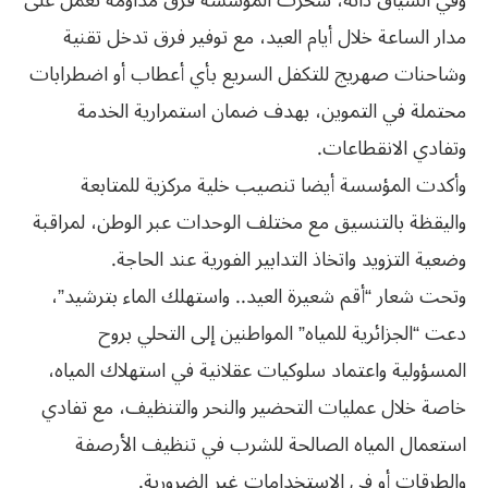
وفي السياق ذاته، سخّرت المؤسسة فرق مداومة تعمل على
مدار الساعة خلال أيام العيد، مع توفير فرق تدخل تقنية
وشاحنات صهريج للتكفل السريع بأي أعطاب أو اضطرابات
محتملة في التموين، بهدف ضمان استمرارية الخدمة
وتفادي الانقطاعات.
وأكدت المؤسسة أيضا تنصيب خلية مركزية للمتابعة
واليقظة بالتنسيق مع مختلف الوحدات عبر الوطن، لمراقبة
وضعية التزويد واتخاذ التدابير الفورية عند الحاجة.
وتحت شعار “أقم شعيرة العيد.. واستهلك الماء بترشيد”،
دعت “الجزائرية للمياه” المواطنين إلى التحلي بروح
المسؤولية واعتماد سلوكيات عقلانية في استهلاك المياه،
خاصة خلال عمليات التحضير والنحر والتنظيف، مع تفادي
استعمال المياه الصالحة للشرب في تنظيف الأرصفة
والطرقات أو في الاستخدامات غير الضرورية.