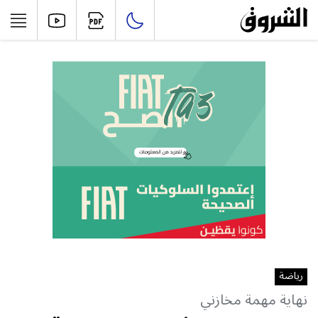
رياضة
نهاية مهمة مخازني