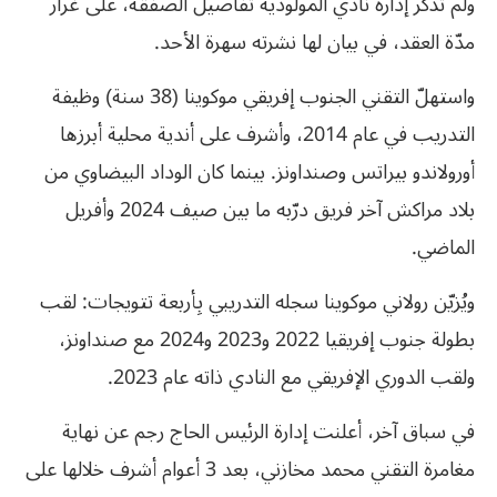
ولم تُذكر إدارة نادي المولودية تفاصيل الصفقة، على غرار
مدّة العقد، في بيان لها نشرته سهرة الأحد.
واستهلّ التقني الجنوب إفريقي موكوينا (38 سنة) وظيفة
التدريب في عام 2014، وأشرف على أندية محلية أبرزها
أورولاندو بيراتس وصنداونز. بينما كان الوداد البيضاوي من
بلاد مراكش آخر فريق درّبه ما بين صيف 2024 وأفريل
الماضي.
ويُزيّن رولاني موكوينا سجله التدريبي بِأربعة تتويجات: لقب
بطولة جنوب إفريقيا 2022 و2023 و2024 مع صنداونز،
ولقب الدوري الإفريقي مع النادي ذاته عام 2023.
في سباق آخر، أعلنت إدارة الرئيس الحاج رجم عن نهاية
مغامرة التقني محمد مخازني، بعد 3 أعوام أشرف خلالها على