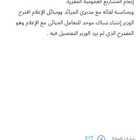
‬إتمام‮ ‬المشاريع‮ ‬العمومية‮ ‬المقررة‮.‬
‬المقترح‮ ‬الذي‮ ‬لم‮ ‬يرد‮ ‬الوزير‮ ‬التفصيل‮ ‬فيه‮ . ‬
شارك المقال