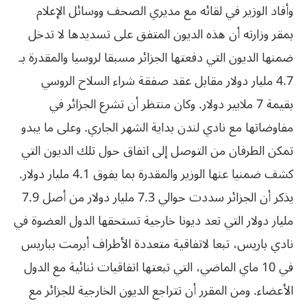
وأفاد الوزير في لقائه مع مديري الصحف ووسائل الإعلام
بمقر وزارته أن هذه الديون المتفق على تسديدها لا تدخل
ضمنها الديون التي دفعتها الجزائر مسبقا لروسيا والمقدرة بـ
4.7 مليار دولار مقابل عقد صفقة شراء السلاح الروسي
‬كشف‮ ‬ضمنيا‮ ‬عنها‮ ‬الوزير‮ ‬والمقدرة‮ ‬بما‮ ‬يفوق‮ ‬4‭.‬1‮ ‬مليار‮ ‬دولار‮.‬
يذكر أن الجزائر سددت حوالي 7.3 مليار دولار من أصل 7.9
مليار دولار التي تعد ديونا خارجية تستحقها الدول العضوة في
نادي باريس، تبعا لاتفاقية متعددة الأطراف أبرمت بباريس
في 10 ماي الماضي، التي تبعتها اتفاقيات ثنائية مع الدول