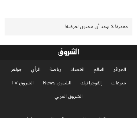
معذرة! لا يوجد أي محتوى لعرضه!
الجزائر
العالم
اقتصاد
رياضة
الرأي
جواهر
منوعات
إنفوجرافيك
الشروق News
الشروق TV
الشروق العربي
مجلة الشروق العربي
البث الحي
عاجل
الاستفتاءات
سياسة الخصوصية
الإشهار