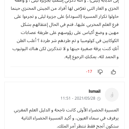
إلى الذبابة (ليلى) : و الله ذكّرني إسمكِ بجزيرة ليلى ! و واقعة
الخزي و العار التي تعرّض لها أفراد من الجيش المخنزي حينما
حاولوا تكرار المسيرة (السوداء) على جزيرة ليلى و تجرءوا على
فرع العلم المخربي عليها، فتم في الحال إعتقالهم بشكل
مهين و وضع أكياس على رؤوسهم على طريقة عصابات
الكوكايين في كولومبيا و تم طردهم شر طردة ؟ أغلب الظن
أنكِ كنت يرقة صغيرة حينها و لا تتذكرين لكن هناك اليوتيوب
و الحمد لله، يمكنكِ الرجوع إليه.
-17
Ismail
2021/05/28 - 11:51
المسيرة الخضراء الأولى كانت ناجحة و الدليل العلم المغربي
يرفرف في سماء العيون، و أكيد المسيرة الخضراء الثانية
ستكون أنجح فقط ننتظر أمر الملك.