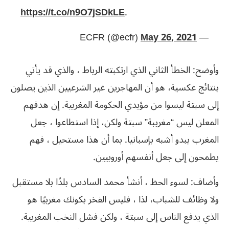
https://t.co/n9O7jSDkLE
.
May 26, 2021
— ECFR (@ecfr)
وأوضح: الخطأ الثاني الذي ارتكبته الرباط ، والذي قد يأتي
بنتائج عكسية، هو أن المهاجرين غير الشرعيين الذين يصلون
إلى سبتة ليسوا من مؤيدي الحكومة المغربية. إن هدفهم
المعلن ليس “مغرببة” سبتة ولكن، إذا استطاعوا ، جعل
المغرب يبدو أشبه بإسبانيا. بما أن هذا مستحيل ، فهم
يطمحون إلى جعل أنفسهم أوروبيين.
وأضاف: لسوء الحظ ، أنشأ محمد السادس بلدًا بلا مستقبل
ولا وظائف للشباب، لذا ، فليس الفخر بكونك مغربيًا هو
الذي يدفع الناس إلى سبتة ، ولكن فشل النخب المغربية.