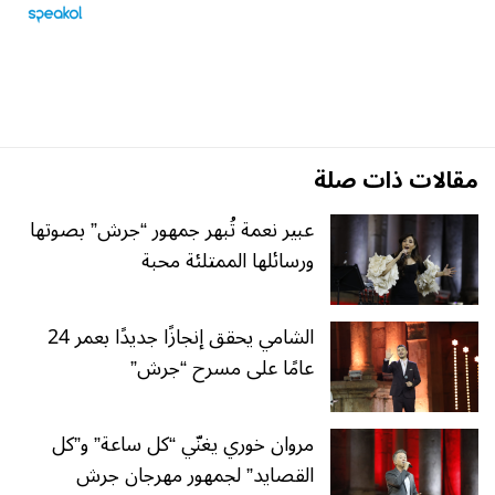
مقالات ذات صلة
عبير نعمة تُبهر جمهور “جرش” بصوتها
ورسائلها الممتلئة محبة
الشامي يحقق إنجازًا جديدًا بعمر 24
عامًا على مسرح “جرش”
مروان خوري يغنّي “كل ساعة” و”كل
القصايد” لجمهور مهرجان جرش