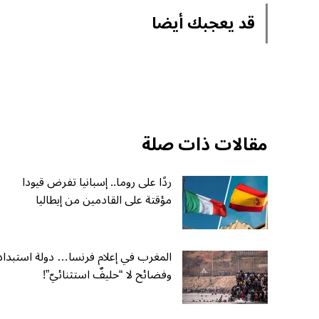
قد يعجبك أيضا
مقالات ذات صلة
ردًا على روما.. إسبانيا تفرض قيودا
مؤقتة على القادمين من إيطاليا
المغرب في إعلام فرنسا… دولة استبداد
وفضائح لا “حليفٌ استثنائيّ”!