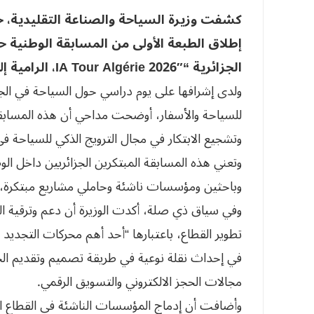
كشفت وزيرة السياحة والصناعة التقليدية، حور
إطلاق الطبعة الأولى من المسابقة الوطنية ح
الجزائرية “IA Tour Algérie 2026″، الرامية إلى تشجيع الابتكار في هذا المجال.
للسياحة والأسفار، أوضحت مداحي أن هذه المسابقة تأ
وتشجيع الابتكار في مجال الترويج الذكي للسياحة في 
وتعني هذه المسابقة المبتكرين الجزائريين داخل الوطن
وباحثين ومؤسسات ناشئة وحاملي مشاريع مبتكرة، مث
وفي سياق ذي صلة، أكدت الوزيرة أن دعم وترقية 
تطوير القطاع، باعتبارها “أحد أهم محركات التجد
في إحداث نقلة نوعية في طريقة تصميم وتقديم ال
مجالات الحجز الالكتروني والتسويق الرقمي.
وأضافت أن إدماج المؤسسات الناشئة في القطاع ا