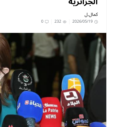
الجزائرية
كمال.ل
0
232
2026/05/19