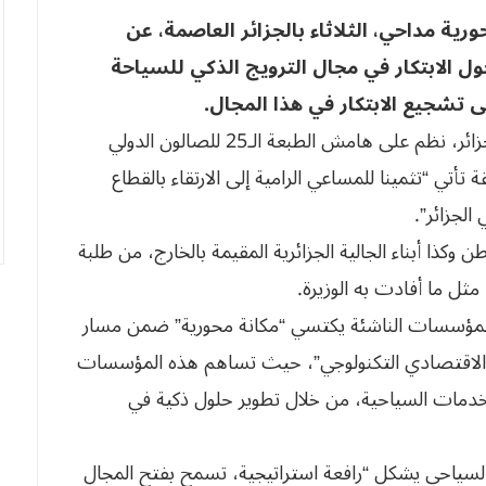
ية مداحي، الثلاثاء بالجزائر العاصمة، عن
ول الابتكار في مجال الترويج الذكي للسياحة
ولدى إشرافها على يوم دراسي حول السياحة في الجزائر، نظم على هامش الطبعة الـ25 للصالون الدولي
تي “تثمينا للمساعي الرامية إلى الارتقاء بالقطاع
الجزائر”.
 وكذا أبناء الجالية الجزائرية المقيمة بالخارج، من طلبة
ل ما أفادت به الوزيرة.
المؤسسات الناشئة يكتسي “مكانة محورية” ضمن مسار
يد الاقتصادي التكنولوجي”، حيث تساهم هذه المؤسسات
خدمات السياحية، من خلال تطوير حلول ذكية في
لسياحي يشكل “رافعة استراتيجية، تسمح بفتح المجال