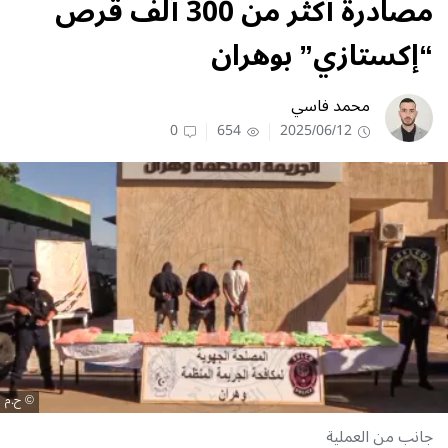
مصادرة أكثر من 300 ألف قرص
“إكستازي” بوهران
محمد فاسي
0
654
2025/06/12
ح.م
جانب من العملية