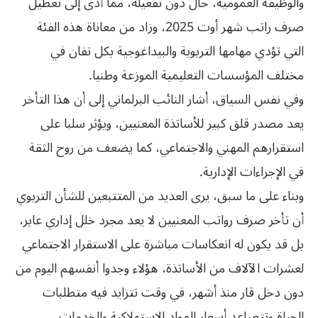
والوظيفة العمومية، حال دون تفعيله، مما أدى إلى تعطيل
صرف راتب شهر أوت 2025، وزاد من معاناة هذه الفئة
التي تؤدي مهامها التربوية والبيداغوجية بكل تفان في
مختلف المؤسسات التعليمية الموزعة وطنيا.
وفي نفس السياق، أشار النائب البرلماني إلى أن هذا التأخر
يعد مصدر قلق كبير للأساتذة المعنيين، ويؤثر سلبا على
استقرارهم المهني والاجتماعي، كما يضعف من روح الثقة
في الإجراءات الإدارية.
وبناء على ما سبق، يرى العديد من المتتبعين للشأن التربوي
أن تأخر صرف رواتب المعنيين لا يعد مجرد خلل إداري عابر،
بل قد يكون له انعكاسات مباشرة على الاستقرار الاجتماعي
لعشرات الآلاف من الأساتذة، هؤلاء وجدوا أنفسهم اليوم من
دون دخل قار منذ أشهر، في وقت تتزايد فيه متطلبات
الحياة وتتصاعد أسعار المواد الاستهلاكية والخدمات