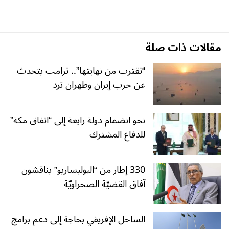
مقالات ذات صلة
“تقترب من نهايتها”.. ترامب يتحدث
عن حرب إيران وطهران ترد
نحو انضمام دولة رابعة إلى “اتفاق مكة”
للدفاع المشترك
330 إطار من “البوليساريو” يناقشون
آفاق القضيّة الصحراويّة
الساحل الإفريقي بحاجة إلى دعم برامج