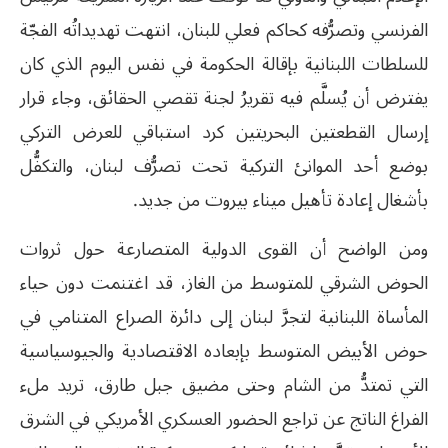
الفرنسي وتصرُّفه كحاكم فعلي للبنان، انتهت تهديداتُه الفجّة
للسلطات اللبنانية بإقالة الحكومة في نفس اليوم الذي كان
يفترض أن يُسلَّم فيه تقريرُ لجنة تقصي الحقائق، وجاء قرار
إرسال القطعتين البحريتين كرد استباقي للعرض التركي
بوضع أحد الموانئ التركية تحت تصرُّف لبنان، والتكفُّل
بأشغال إعادة تأهيل ميناء بيروت من جديد.
ومن الواضح أن القوى الدولية المتصارعة حول ثروات
الحوض الشرقي للمتوسط من الغاز، قد اغتنمت دون حياء
المأساة اللبنانية لتجرَّ لبنان إلى دائرة الصراع المتنامي في
حوض الأبيض المتوسط بإبعاده الاقتصادية والجيوسياسية
التي تمتدُّ من الشام وحتى مضيق جبل طارق، تريد ملء
الفراغ الناتج عن تراجع الحضور العسكري الأمريكي في الشرق