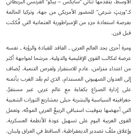
الأوسط، يتقدَّمها ثنائي “سايكس – بيكو” الفرنسي البريطاني
كـ”وريثٍ شرعي” للحضور الأمريكي من جهة، وتركيا الحالمة
بفرصة استعادة جزء من الإمبراطورية العثمانية التي فُككت
قبل قرن.
ومرة أخرى يجد العالم العربي ـ الفاقد للقيادة والرؤية ـ نفسه
عرضة لتكالب القوى الإقليمية والدولية، مرشحا لمواجهة أكثر
من اعتداء متزامن، عادم للاستقرار ولفرص التنمية، يُضاف
إلى العدوان الصهيوني المستدام، الذي لم يعُد الغرب يأتمنه
على إدارة الصراع بكفاءة مع عالم عربي غير مستقرّ،
جغرافيته السياسية والبشرية حبلى بمشاريع الثورات الشعبية
التي أجهضها بتوقيت استباقي الربيعُ العربي الموجَّه، وتعمل
القوى الغربية اليوم على تسهيل عودة الأنظمة العسكرية،
وإغلاق ملفّ تصدير الديمقراطية، الساقط في العراق ولبنان،