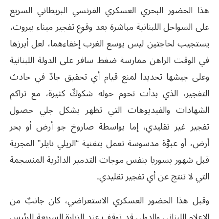
هذا الحضور البحري العسكري الفرنسي البريطاني السريع
على السواحل اللبنانية مباشرة بعد وقوع تفجير ميناء بيروت،
يستجيب لحاجتين ليس بوسع الغرب إخفاءهما، لعل أبرزها
في الوقت الراهن ممارسة ضغط سافر على الدولة اللبنانية
وعلى جيشها تحديدا لمنع قيام أي تحقيق جادّ في حادث
التفجير، الذي بدأت تحوم حوله شكوكٌ كثيرة، مع تراكم
الشهادات والفيديوهات التي تظهر بشكل جلي حصول
تفجير غير تقليدي، إما بواسطة صاروخ جو أرض أو بحر
أرض، أو عبوَّة مدسوسة تعمل بتقنية “الريلي تايلر” المجربة
قبل شهور بسوريا بنفس موجات التدمير الدائرية المنسجمة
التي لا تنتج عن أي تفجير تقليدي.
وقبل هذا الحضور العسكري الاستعراضي، كان جانبٌ من
الإعلام اللبناني والدولي قد توقف عند الزيارة السريعة للرئيس