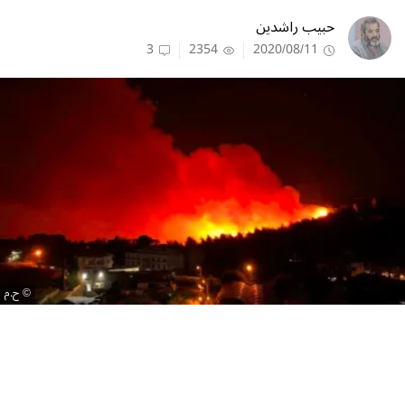
حبيب راشدين
3
2354
2020/08/11
ح.م