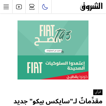
الرأي
مقدِّماتٌ لـ”سايكس بيكو” جديد