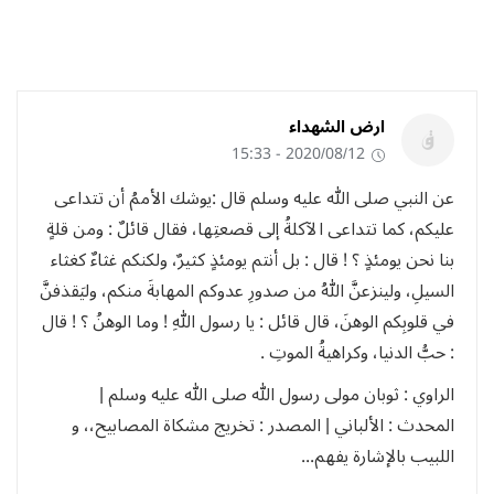
ارض الشهداء
2020/08/12 - 15:33
عن النبي صلى الله عليه وسلم قال :يوشك الأممُ أن تتداعى
عليكم، كما تتداعى الآكلةُ إلى قصعتِها، فقال قائلٌ : ومن قلةٍ
بنا نحن يومئذٍ ؟ ! قال : بل أنتم يومئذٍ كثيرٌ، ولكنكم غثاءٌ كغثاء
السيلِ، ولينزعنَّ اللهُ من صدورِ عدوكم المهابةَ منكم، وليَقذفنَّ
في قلوبِكم الوهنَ، قال قائل : يا رسول اللهِ ! وما الوهنُ ؟ ! قال
: حبُّ الدنيا، وكراهيةُ الموتِ .
الراوي : ثوبان مولى رسول الله صلى الله عليه وسلم |
المحدث : الألباني | المصدر : تخريج مشكاة المصابيح،، و
اللبيب بالإشارة يفهم...