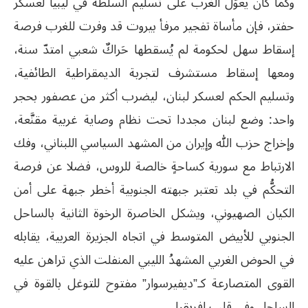
وكما كان يعوِّل الغرب على تسليم السلطة في ليبيا لعسكر
حفتر، فإن مأساة تفجير مرفأ بيروت قد وفرت للغرب فرصة
إسقاط سهل لحكومة لم يُسقطها حَراكٌ شعبي امتدّ سنة،
ومعها إسقاط مستشرف لتجربة الديمقراطية الطائفية،
وتسليم الحكم لعسكر لبنان، ليضرب أكثر من عصفور بحجر
واحد: وضع لبنان مجددا تحت نظام وصاية غربية مقنَّعة،
وإخراج حزب الله وإيران من المشهد السياسي اللبناني، وفك
الارتباط مع سورية كساحةٍ خالصة للروس، فضلا عن فرصة
التحكُّم في بلد تعتبر جبهته الجنوبية أخطر جبهة على أمن
الكيان الصهيوني، ويشكل الخاصرة الرخوة الثانية بالساحل
الجنوبي للأبيض المتوسط في اتجاه الجزيرة العربية، يقابله
في الحوض الغربي المشهدُ الليبي المنفلت الذي تراهن عليه
القوى المتصارعة كـ”ديفيرسوار” مفتوح للتوغل بالقوة في
الساحل وفي قلب إفريقيا.