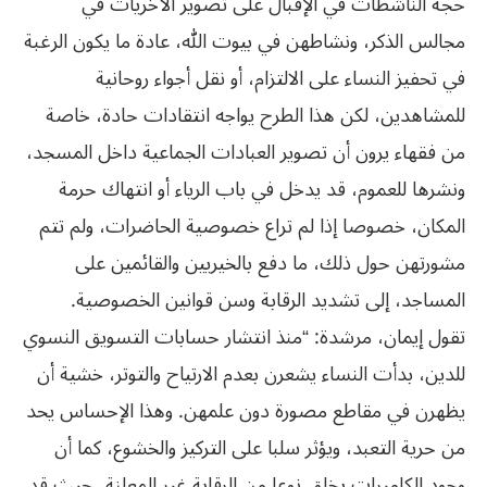
حجة الناشطات في الإقبال على تصوير الأخريات في
مجالس الذكر، ونشاطهن في بيوت الله، عادة ما يكون الرغبة
في تحفيز النساء على الالتزام، أو نقل أجواء روحانية
للمشاهدين، لكن هذا الطرح يواجه انتقادات حادة، خاصة
من فقهاء يرون أن تصوير العبادات الجماعية داخل المسجد،
ونشرها للعموم، قد يدخل في باب الرياء أو انتهاك حرمة
المكان، خصوصا إذا لم تراع خصوصية الحاضرات، ولم تتم
مشورتهن حول ذلك، ما دفع بالخيريين والقائمين على
المساجد، إلى تشديد الرقابة وسن قوانين الخصوصية.
تقول إيمان، مرشدة: “منذ انتشار حسابات التسويق النسوي
للدين، بدأت النساء يشعرن بعدم الارتياح والتوتر، خشية أن
يظهرن في مقاطع مصورة دون علمهن. وهذا الإحساس يحد
من حرية التعبد، ويؤثر سلبا على التركيز والخشوع، كما أن
وجود الكاميرات يخلق نوعا من الرقابة غير المعلنة، حيث قد