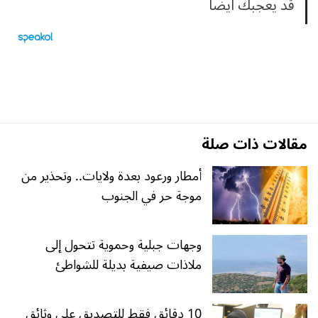
قد يعجبك ايضا
مقالات ذات صلة
أمطار ورعود بعدة ولايات.. وتحذير من
موجة حر في الجنوب
وجهات جبلية وحموية تتحول إلى
ملاذات صيفية بديلة للشواطئ
10 دقائق فقط للتصديق على وثائق