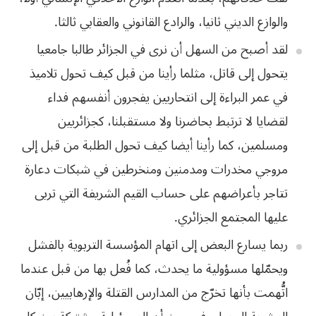
والوازع الديني ثانيا، والرادع القانوني والعقابي ثالثا.
لقد أصبح من السهل أن نرى في الجزائر طالبا جامعيا
يتحول إلى قاتل، مثلما رأينا من قبل كيف تحول تلاميذ
في عمر البراءة إلى انتحاريين يفجرون أنفسهم فداء
لقضايا لا ترتبط بحاضرنا ولا مستقبلنا، كجزائريين
ومسلمين، كما رأينا أيضا كيف تحول الطلبة من قبل إلى
مروجي مخدرات ومدمنين ومنخرطين في شبكات دعارة
تتاجر بأعراضهم على حساب القيم الشريفة التي تربى
عليها المجتمع الجزائري.
ربما يسارع البعض إلى اتهام المؤسسة التربوية بالفشل
ويحمّلها مسؤولية ما يحدث، كما فُعل بها من قبل عندما
اتُّهمت بأنها تخرّج من المدارس القتلة والإرهابيين، إبّان