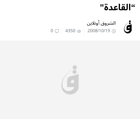
“القاعدة”
الشروق أونلاين
0
4350
2008/10/19