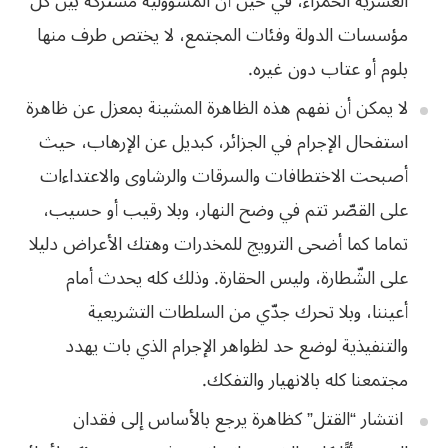
العشرية الحمراء، في حين أن المسؤولية مشتركة بين كل
مؤسسات الدولة وفئات المجتمع، لا يختص طرف منها
بلوم أو عتاب دون غيره.
لا يمكن أن نفهم هذه الظاهرة المشينة بمعزل عن ظاهرة
استفحال الإجرام في الجزائر، كبديل عن الإرهاب، حيث
أصبحت الاختطافات والسرقات والرشاوى والاعتداءات
على القصّر تتم في وضح النهار، وبلا رقيب أو حسيب،
تماما كما أضحى الترويج للمخدرات وهتك الأعراض دليلا
على الشّطارة، وليس الحقارة. وذلك كله يحدث أمام
أعيننا، وبلا تحرك جدّي من السلطات التشريعية
والتنفيذية لوضع حد لظواهر الإجرام الذي بات يهدد
مجتمعنا كله بالانهيار والتفكك.
ا
نتشار “القتل” كظاهرة يرجع بالأساس إلى فقدان