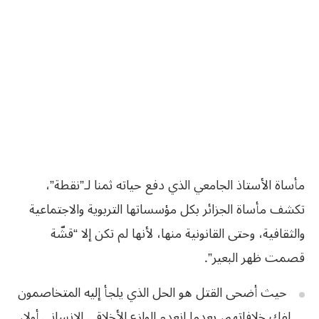
مأساة الأستاذ الجامعي الذي دفع حياته ثمنا لـ”نقطة”،
تكشف مأساة الجزائر بكل مؤسساتها التربوية والاجتماعية
والثقافية، وحتى القانونية منها، لأنها لم تكن إلا “قشّة
قصمت ظهر البعير”.
حيث أضحى القتل هو الحل الذي يلجأ إليه المتخاصمون
لفك خلافاتهم، بعدما انعدم الوازع الأخلاقي الإنساني أولا،