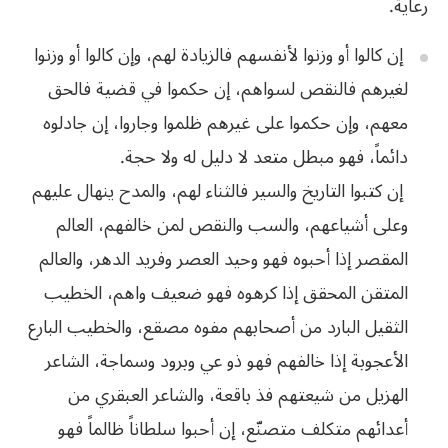
‬رعاية‭.‬
إن كالوا أو وزنوا لأنفسهم فالزيادة لهم، وإن كالوا أو وزنوا
لغيرهم فالنقص لسواهم، إن حكموا في قضية فالحق
معهم، وإن حكموا على غيرهم ظلموا وجاروا، إن جادلوه
دائماً، فهو مبطل متعد لا دليل له ولا حجة.
إن كتبوا التاريخ والسير فالثناء لهم، والمدح ينهال عليهم
وعلى أشياعهم، والسب والنقص لمن خالفهم، العالم
المقصر إذا أحبوه فهو وحيد العصر وفريد الدهر، والعالم
المتقن المحقق إذا كرهوه فهو ضعيف واهم، الخطيب
الثقيل البارد من أصحابهم مفوه مصقع، والخطيب البارع
الأعجوبة إذا خالفهم فهو ذو عي وبرود وسماجة، الشاعر
الهزيل من شيعتهم فذ باقعة، والشاعر العبقري من
أعدائهم متكلف متصنّع، إن أحبوا سلطاناً ظالماً فهو