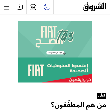
الرأي
من‭ ‬هم‭ ‬المطفّفون؟