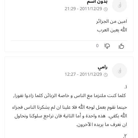
بدون اسم
2011/12/29 - 21:29
امين من الجزائر
الله يعين العرب
0
رامي
2011/12/29 - 12:27
١.
كلما كنت ملتزما مع الناس و خاصة الزبائن كلما زادوا نفورا,
حينما نقوم بعمل لوجه الله فلا علينا ان لم يشكرنا الناس فجزاء
الله يكفي. هذه واحدة و أما الثانية فان نراجع سلوكنا ونحاول
ان نعرف ما يريده الآخرون.
٢.