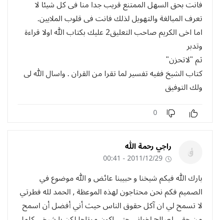
فانت بحق السهل الممتنع قريب جدا منا فى كل شيئا لا
تعرف المبالغة والتهويل لذلك فانت فى قلوب الملايين.
اما اخى الكريم صاحب التعليق2 عليك بكتاب الله اولا قراءة
وتدبر
ثم "لاتحزن"
كتاب الشيخ ففيه تفسير لما تقرا من القران . واسال الله لى
ولك التوفيق
0
راجي رحمة الله
2011/12/29 - 00:41
بارك الله فيكم شيخنا و حبيبنا عائض و الله موضوع في
الصميم فكم نحن محتاجون لهذه الموعظة , الحمد لله فطرتي
لا تسمح لي ان آكل حقوق الناس حيث أني أفضل أن اسمح
من حقي لصالح اخواني حتى اكون مرتاحا,لكن يا شيخي كلما