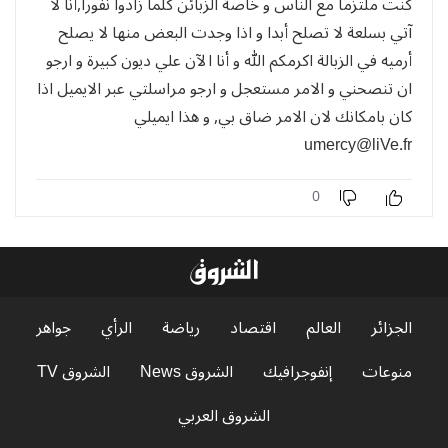
كنت ملتزما مع الناس و خاصة الزبائن كلما زادوا نفورا,أنا لا
آتي بسلعة لا تصلح أبدا و اذا وجدت البعض منها لا يصلح
أرميه في الزبالة اكرمكم الله و أنا الآن علي ديون كبيرة و ارجو
ان تنصحني و الامر مستعجل و ارجو مراسلتي عبر الايميل اذا
كان بامكانك لان الامر ضاق بي, و هذا ايميلي
umercy@liVe.fr
0
الجزائر
العالم
اقتصاد
رياضة
الرأي
جواهر
منوعات
إنفوجرافيك
الشروق News
الشروق TV
الشروق العربي