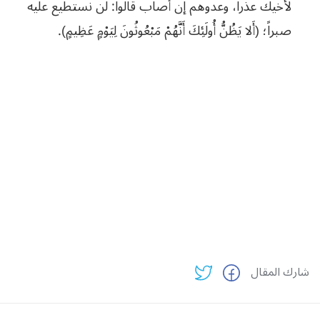
لأخيك عذراً، وعدوهم إن أصاب قالوا: لن نستطيع عليه
صبراً؛ (أَلا يَظُنُّ أُولَئِكَ أَنَّهُمْ مَبْعُوثُونَ لِيَوْمٍ عَظِيمٍ).
شارك المقال