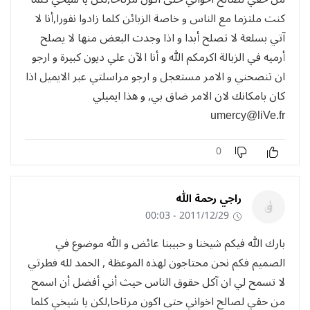
كنت ملتزما مع الناس و خاصة الزبائن كلما زادوا نفورا,أنا لا
آتي بسلعة لا تصلح أبدا و اذا وجدت البعض منها لا يصلح
أرميه في الزبالة اكرمكم الله و أنا الآن علي ديون كبيرة و ارجو
ان تنصحني و الامر مستعجل و ارجو مراسلتي عبر الايميل اذا
كان بامكانك لان الامر ضاق بي, و هذا ايميلي
umercy@liVe.fr
0
راجي رحمة الله
2011/12/29 - 00:03
بارك الله فيكم شيخنا و حبيبنا عائض و الله موضوع في
الصميم فكم نحن محتاجون لهذه الموعظة , الحمد لله فطرتي
لا تسمح لي ان آكل حقوق الناس حيث أني أفضل أن اسمح
من حقي لصالح اخواني حتى اكون مرتاحا,لكن يا شيخي كلما