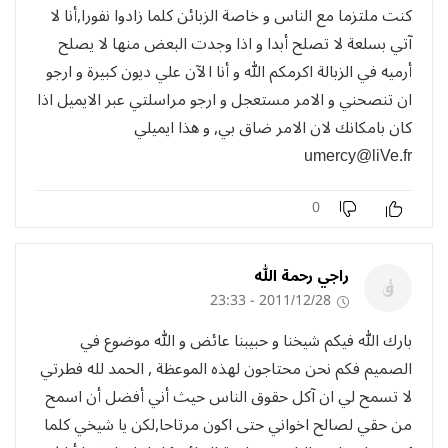
كنت ملتزما مع الناس و خاصة الزبائن كلما زادوا نفورا,أنا لا
آتي بسلعة لا تصلح أبدا و اذا وجدت البعض منها لا يصلح
أرميه في الزبالة اكرمكم الله و أنا الآن علي ديون كبيرة و ارجو
ان تنصحني و الامر مستعجل و ارجو مراسلتي عبر الايميل اذا
كان بامكانك لان الامر ضاق بي, و هذا ايميلي
umercy@liVe.fr
0
راجي رحمة الله
2011/12/28 - 23:33
بارك الله فيكم شيخنا و حبيبنا عائض و الله موضوع في
الصميم فكم نحن محتاجون لهذه الموعظة , الحمد لله فطرتي
لا تسمح لي ان آكل حقوق الناس حيث أني أفضل أن اسمح
من حقي لصالح اخواني حتى اكون مرتاحا,لكن يا شيخي كلما