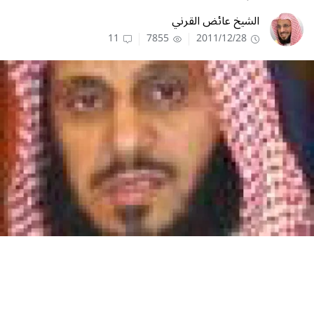
الشيخ عائض القرني
11
7855
2011/12/28