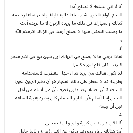
أنا لا آتي بسلعة لا تصلح أبدا
السلع أنواع يااخي. اشتر سلعا غالية قليلة و اشتر سلعا رخيصة
كذلك و معيارك في ذلك ما يريده الزبون لا ما تريده أنت
ذا وجدت البعض منها لا يصلح أرميه في الزبالة اكرمكم الله
و
٣.
لماذا ترمي ما لا يصلح في الزبالة. اول شيئ بيع في اكبر متجر
انترنت كان قلم ليزر مكسرا
قد يكون هنالك من يريد شراء جهاز معطوب لاستخدامه
بطريقة قد لا تخطر على بالك.المعيار هو أن نخبر الزبون بعورة
السلعة لا أن نغشه. وقد تكون تعرف أنَّ من أسلم من أهل
الصين إنما أسلم لأن التاجر المسلم كان يخبره بعورة السلعة
قبل أن يبيعه.
٤.
أنا الآن علي ديون كبيرة و ارجو ان تنصحني
أولا هنالك دعاء معروف مأثور عن النبي (ص) و ثانيا حاول