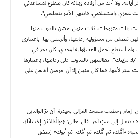
أيامه. ولا أحد من أولاده وبناته كان يتطوع لمساعدتي
لنت عجزي واستسلامي. فانتهى الأمر بتطليقي”.
 ست بنات متزوجات. ثلاث منهن يعشن بالقرب منها.
ن تنصلن من مسؤولية رعايتها، وألزمنني بها، باعتباري
ر. ولم أستطع تحمل المسؤولية لوحدي. كان يحز في
 مزيتك”، فطالبتهن بالتناوب على رعايتها، باعتبارها
لبنت ستر لأمها. فما كان منهن إلا أن حرضن أخاهن على
ي، إمام وخطيب مسجد الغزالي بحيدرة، أن برّ الوالدين
قال إلى بيتٍ آخر؛ قال تعالى: ﴿وَبِالْوَالِدَيْنِ إِحْسَانًا﴾،
ة: «أمُّك، ثم أمُّك، ثم أمُّك، ثم أبوك» (متفق