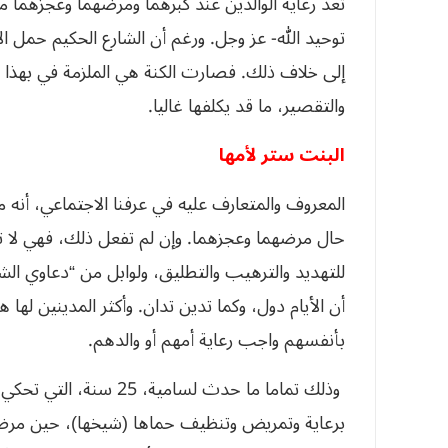
تعد رعاية الوالدين عند كبرهما ومرضهما وعجزهما من
توحيد الله- عز وجل. ورغم أن الشارع الحكيم حمل ال
إلى خلاف ذلك. فصارت الكنة هي الملزمة في بهذا ال
والتقصير، ما قد يكلفها غاليا.
البنت ستر لأمها
المعروف والمتعارف عليه في عرفنا الاجتماعي، أنه 
حال مرضهما وعجزهما. وإن لم تفعل ذلك، فهي لا ت
للتهديد والترهيب والتطليق، ولوابل من “دعاوي الشر
أن الأيام دول، وكما تدين تدان. وأكثر المدينين لها 
بأنفسهم واجب رعاية أمهم أو والدهم.
وذلك تماما ما حدث لسامية
برعاية وتمريض وتنظيف حماها (شيخها)، حين مرضه.