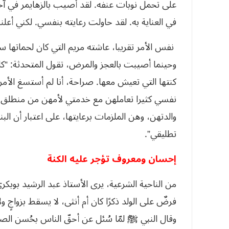
على تحمل نوبات عنفه. لقد أصيب بالزهايمر في آخر 
في العناية به. لقد حاولت رعايته بنفسي. لكني أع
نفس الأمر تقريبا، عاشته مريم التي كان لحماتها
وحينما أصيبت بالعجز والمرض، تقول المتحدثة: “كله
كنتها التي تعيش معها. صراحة، أنا لم أستسغ الأم
نفسي كثيرا تعاملهن مع خدمتي لأمهن من منطلق “بلا
والدتهن، وهن الملزمات برعايتها، على اعتبار أن ا
تطليقي”.
إحسان ومعروف تؤجر عليه الكنة
من الناحية الشرعية، يرى الأستاذ عبد الرشيد بوبكر
فرضٌ على الولد ذكرًا كان أم أنثى، لا يسقط بزواجٍ ولا بانت
وقال النبي ﷺ لمّا سُئل عن أحقّ الناس بحُسن الصحب