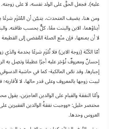
عليه). فجعل الحقَّ على الولد نفسه، لا على زوجته.
ومن هنا، يضيف المتحدث، يتبيّن أن المُلزَم شرعًا ب
أبناؤهما، الابن والبنت معًا، كلٌّ بحسب طاقته. والبن
لا أن يمنعها، فإن منْع الصلة المُفضي إلى القطيعة ل
أمّا الكَنّة (زوجة الابن) فلا تُلزَم شرعًا بخدمة والد
إحسانٌ ومعروفٌ تُؤجَر عليه أجرًا عظيمًا وتصِل به ال
إجبارها. وقد نصّ المالكية- كما في حاشية الدسوقي 
لبيت زوجها بالمعروف وعلى قدر حالها، لا لأقاربه؛ فلا 
وأمّا النفقة والقيام على الوالدين العاجزين، يقول محدثن
مختصر خليل: «ووجبت نفقةُ الوالدين الفقيرين على ا
العروس وحدها.
ويبقى العُرف الشائع،كما يوضح الإمام عبد الرشيد ب