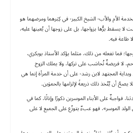
خدمة الأم والأب- الشيخ الكبير- في كِبَرهما ومرضهما هو
ت لا يسقط برُّها بزواجها، بل على زوجها أن يُعينها عليه،
ا طاعة فيه.
َي زوجها؛ فما تفعله من ذلك، مثلما يؤكد الأستاذ بوبكري،
رحم، لا فريضةٌ تُحاسَب على تركها، ولا يملك الزوج
وبداية المجتهد لابن رشد- على أن خدمة المرأة إنما هي
يصحّ أن يُتّخذ ذلك ذريعةً لإلزامها بالحموَين.
ا، فواجبةٌ على الأبناء الموسرين ذكورًا وإناثًا، كما في
لولد الموسر»، فهو عبءٌ يتوزّع على الجميع لا على
وبكري، أن يُلقى ثقلُ خدمة الحموَين على العروس وحدها،