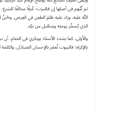
ثم تُتّهم في أصلها إن قصّرت- عُرفًا مخالفًا للشرع-
الله عليه، وزاد عليه ظلمَ الطعن في العِرض. و«ابنُ ا
الذي يُسخّر زوجته ويتنصّل من برّه.
والأَولى، كما يشدد الأستاذ بوبكري في الختام، أن نبني
بالإكراه؛ فالبيوت تُعمَر بالإحسان المتبادَل، والكلمة ا