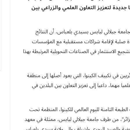
 جديدة لتعزيز التعاون العلمي والزراعي بين
 بجامعة جيلالي ليابس بسيدي بلعباس، أن النتائج
اعدة صلبة لإقامة شراكات مستقبلية مع المؤسسات
تشجيع الاستثمار في الصناعات التحويلية المرتبطة بهذا
ئريين في تكييف الكينوا، التي يعود أصلها إلى منطقة
علميا مهما، داعيا إلى تعزيز التعاون بين البلدين في
بعة الثامنة لليوم العالمي للكينوا، المنظمة تحت
لجزائر”، من طرف جامعة جيلالي ليابس، ممثلة في معهد
الريفية والصيد البحري وإشراف والي ولاية سيدي بلعباس.