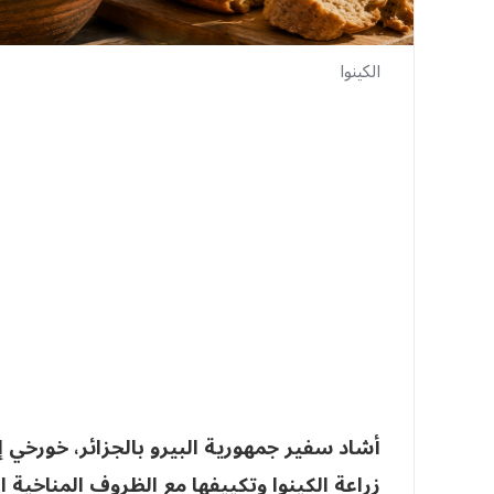
الكينوا
أشاد سفير جمهورية البيرو بالجزائر، خورخي 
زراعة الكينوا وتكييفها مع الظروف المناخية ا