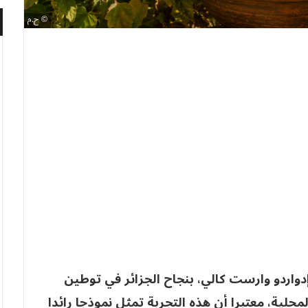
ح.م
إدواردو وارست كالي، بنجاح الجزائر في توطين
لمحلية، معتبرا أن هذه التجربة تمثل نموذجا رائدا