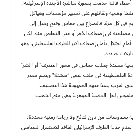
خطاء قاتلة خدمت بصورة مباشرة الأجندة الإسرائيلية؛
طة وهمية وتقاتلهم على تسيير مؤسسات وهياكل
سهم في كل مرة. فالصراع بين حماس وفتح
وصل إلى
 مصلحته في إضعاف الآخر أو حتى
التخلص منه، لكن
أمام احتلال يأمل إضعاف
أكثر للطرف الفلسطيني، وهو
ازلات جديدة
.
قليمية معقدة جعلت حماس في محور “التطرف” أو “الشر
”
قيادة الفلسطينية في حلف سمي “معتدلا
”
ويضم مصر
صدق العرب بسذاجتهم المعهودة
هذا التصنيف
 ملموس
لحل القضية الجوهرية وهي منح الشعب
ية بمفاوضات من دون نتائج ولا رزنامة زمنية محددة؛
عدم جدية الطرف الإسرائيلي الفاقد
للاستقرار السياسي