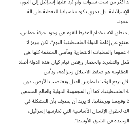
 منذ أكثر من ست سنوات
ولم ترد عليها إسرائيل إلى اليوم،
لإسرائيلية، بل يجري ذكره مناسباتيا للتغطية
على آلة
عقود.
لى منطق الاستخدام المفرط للقوة هي وجود حركة
حماس،
تنع عن إقامة الدولة الفلسطينية
اليوم”. لكن بيريز لا
 عموما والعمليات
الانتحارية ومآسي المنطقة كلها هي
قتل
والتشريد والحصار ورفض قيام كيان هذه الدولة أصلا
لمقاومة هو ضغط الاحتلال وجرائمه، ويأس
لال يربح الوقت ليمارس القتل ويغتصب الأرض، دون
ة الفلسطينية. كما أن المجموعة الدولية والعالم المسمى
 وفرنسا وبريطانيا، لا يريد أن يعترف
بأن المشكلة في
اك لحقوق
الإنسان الأساسية التي تمارسها إسرائيل،
ة الوحيدة في الشرق الأوسط”.