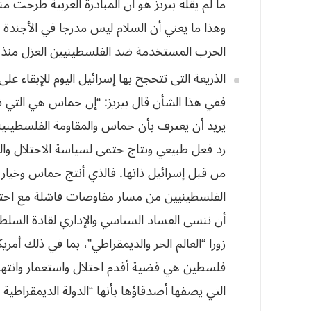
ما لم يقله بيريز هو أن المبادرة العربية طرحت
وهذا ما يعني أن السلام ليس
مدرجا في الأجندة ا
الحرب المستخدمة ضد الفلسطينيين العزل منذ 
الذريعة التي
تتحجج بها إسرائيل اليوم للإبقاء ع
ففي هذا الشأن قال بيريز: “إن حماس هي التي تم
يريد أن يعترف بأن حماس والمقاومة الفلسطينية
رد فعل طبيعي ونتاج حتمي لسياسة الاحتلال وال
من قبل إسرائيل ذاتها. فالذي أنتج
حماس وخيار ا
الفلسطينيين من مسار مفاوضات
فاشلة مع احت
أن ننسى الفساد السياسي
والإداري لقادة السلط
زورا
“
العالم الحر والديمقراطي”، بما في ذلك أمريكا
فلسطين هي قضية أقدم احتلال واستعمار وانته
التي يصفها أصدقاؤها
بأنها “الدولة الديمقراطي