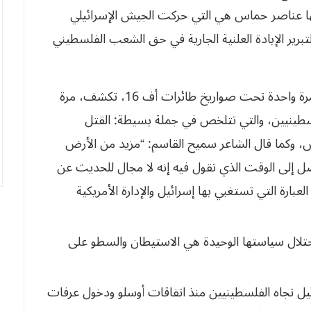
قها عناصر حماس هي التي حركت الجيش الإسرائيلي
تبرير الإبادة العلنية الجارية في حق الشعب الفلسطيني
حيث سقط أكثر من 270 إنسان مرة واحدة تحت صواريخ طائرات أف 16، تكشف، مرة
لسطينيين، والتي تتلخص في جملة بسيطة: القتل
 وكما قال الشاعر سميح القاسم: “مزيد
من الأرض
 إلى الوقت الذي تقول فيه إنه
لا مجال للحديث عن
لعبارة التي
تستغبي بها إسرائيل والإدارة الأمريكية
حتلال سياستها الوحيدة هي
الاستيطان والسطو على
رائيل تجاه الفلسطينيين منذ اتفاقات أوسلو ودخول
عرفات