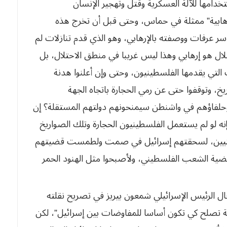
تخدامها للآلة العسكرية وقتل
وتهجير الإنسان
رهابية” ممثلة في حماس،
وحتى قبل أن تخرج هذه
اسر عرفات ووصفته
بالإرهابي، وهو الذي قدم تنازلات لم
لال هو إرهابي وهذا ليس غريبا في منطق الاحتلال، بل
 التي يقدمها الفلسطينيون، وحتى وإن أعلنوا هدنة
يخ، وتوقفوا حتى عن رمي الحجارة باتجاه الجهة
وحلفاؤهم في واشنطن سيمنحونهم دولتهم
المستقلة؟ إن
نه لو لم يستعمل
الفلسطينيون الحجارة وتلك الصواريخ
يين،
لسحقتهم إسرائيل في صمت ولطمست قضيتهم
ية الشعب الفلسطيني، ولأصبحوا مثل الهنود الحمر
قال الرئيس الإسرائيلي شمعون بيريز في تصريح نقلته
ية تصلح كي تكون أساسا للمفاوضات بين
إسرائيل”، لكن