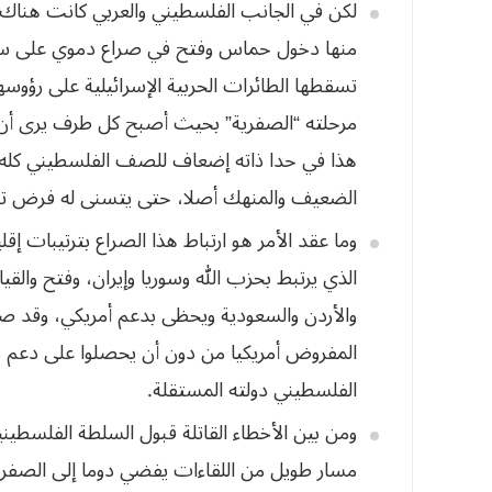
لكن في الجانب
الفلسطيني والعربي كانت هناك أ
منها دخول حماس وفتح في صراع دموي على سل
تسقطها الطائرات الحربية الإسرائيلية على رؤو
مرحلته “الصفرية” بحيث أصبح كل طرف يرى أن
هذا في حدا ذاته إضعاف للصف الفلسطيني كله 
الضعيف والمنهك أصلا، حتى يتسنى له فرض تن
وما عقد الأمر
هو ارتباط هذا الصراع بترتيبات إ
الذي يرتبط بحزب الله وسوريا وإيران، وفتح وال
والأردن والسعودية ويحظى بدعم أمريكي، وقد 
المفروض أمريكيا من دون أن يحصلوا على دعم
الفلسطيني دولته المستقلة.
ومن بين الأخطاء
القاتلة قبول السلطة الفلسطين
مسار طويل من اللقاءات يفضي دوما إلى الصفر ل