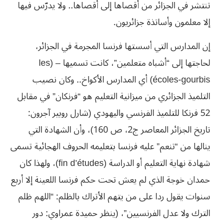
تنتشر في الجزائر من أقصاها إلى أقصاها.. ولا يدرّس فيها
إلا معلمون وأساتذة جزائريون.
إن المدارس التي أسستها فرنسا المجرمة في الجزائر،
لحاجتها إلى “أشباه متعلمين”، كانت تسميها – (les
écoles-gourbis) أي المدارس الأكواخ.. وكان نصيب
التلميذ الجزائري من ميزانية التعليم هو “فرنكان” في مقابل
52 فرنكا للتلميذ الفرنسي واليهودي (شارل روبير آجرون:
تاريخ الجزائر المعاصر ج2، ص 160)، وأن الشهادة التي
ينالها من “تنعم” عليه فرنسا بتعليمه الحروف الهجائية تسمى
شهادة نهاية التعليم أو الدراسة (fin d’études)، ولهذا كان
حمدان خوجة الذي لم يعش تحت حكم فرنسا اللعينة إلا أربع
سنوات يقول ردا على من يتهم الأتراك بالظلم: “اللهم ظلم
الترك ولا عدل الفرنسيين”، (ينظر حميدة عمراوي: دور