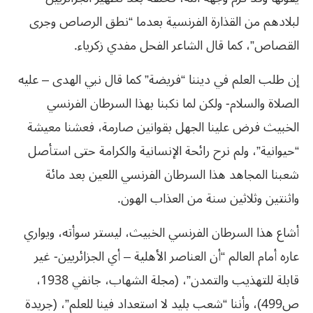
لبلادهم من القذارة الفرنسية بعدما “نطق الرصاص وجرى
القصاص”، كما قال الشاعر الفحل مفدي زكرياء.
إن طلب العلم في ديننا “فريضة” كما قال نبي الهدى – عليه
الصلاة والسلام- ولكن لما نكبنا بهذا السرطان الفرنسي
الخبيث فرض علينا الجهل بقوانين صارمة، فعشنا معيشة
“حيوانية”، ولم نرح رائحة الإنسانية والكرامة حتى استأصل
شعبنا المجاهد هذا السرطان الفرنسي اللعين بعد مائة
واثنتين وثلاثين سنة من العذاب الهون.
أشاع هذا السرطان الفرنسي الخبيث، ليستر سوأته، ويواري
عاره أمام العالم “أن العناصر الأهلية – أي الجزائريين- غير
قابلة للتهذيب والتمدن”، (مجلة الشهاب، جانفي 1938،
ص499)، وأننا “شعب بليد لا استعداد فينا للعلم”، (جريدة