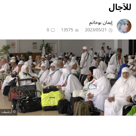
للآجال
إيمان بوخاتم
0
13575
2023/05/21
أرشيف