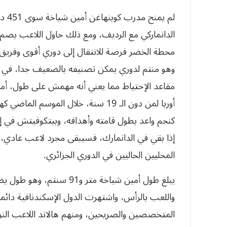
لم ي
الدانماركي مع الرديف، ومع ذلك حاول اللاعب بصم 
محطة الخضر فرصة للانتقال إلى دوري أقوى وفريق
وهو منتم لدوري يمكن تصنيفه بالضعيف جدا، في 
مقاعد الإحتياط مما يعني أنه مهمش على طول، أمي
أوربا لمن دون الـ 19 سنة، خلال الم
كنجم واعد بطول قامته وأهدافه، وبيتكوفيتش في 
إذا بقي في الدانمارك، فسيبقى مجرد لاعب عادي، 
المحليين الحاليين في الدوري الجزائري.
يبلغ طول أمين شياخة متر و1
واللعب بالرأس، واشتهرت الدول الإسكندنافية دائما
المتخصصين والصريحين، ومنهم هالاند اللاعب الن