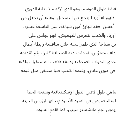
منح مدرب كوبنهاغن أمين شياخة سوى 451 دقيقة طوال الموسم، وهو الذي تركه منذ بداية الدوري
ظهور له أوربيا ونجح في التسجيل، وعليه أن يجعل من
 أحسن، فقد تجاوز أمين شياخة، سن التاسعة عشرة،
أوربا، واللاعب يتعرض للتهميش، فهو يجلس على
ن شياخة الذي ظهر إسمه خلال منافسة رابطة أبطال
وسم الماضي كهداف متمرّس، تحدثت عنه الصحافة كثيرا، وتم تقديمه
إحدى الندوات الصحفية وصفه بلاعب المستقبل، ولكنه
في دوري عادي، وقيمة اللاعب فنيا ستبقى مثل قيمة
9 سنتم، وهو طول يضاهي طول لاعبي الدول الإسكندنافية ويمنحه الخفة
 وبالخصوص في الفترة الأخيرة بإنجابها لرؤوس الحربة
رويجي نجم مانشستر سيتي، كما تقدم السويد