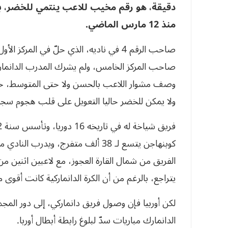
دقيقة، هو رقم مخيب للاعب ينتمي للخضر، با
منذ 12 مارس الماضي.
صاحب الرقم 4 في ناديه، الذي حلّ في المرك
صاحب المركز الخامس، ولم يشرك المدرب الدانماركي
ولا يمكن للخضر حاليا التعويل على قلب هجوم س
كوبنهاجن يتسع لـ 38 ألف متفرج، ويد
الفريق من شمال القارة العجوز، مع لاعبين اثنين م
يتراجع، بالرغم من أن الكرة الدانماركية كانت أقوى من
لكن أوربيا فإن وصول فريق دانماركي، إلى دور الم
الدانمارك مباريات سدّ لبلوغ رابطة أبطال أوربا.