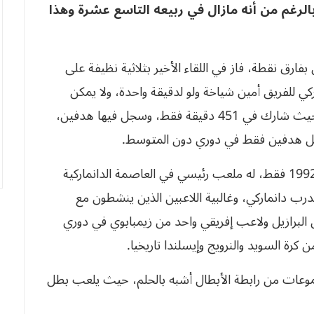
لرغم من أنه مازال في ربيعه التاسع عشرة وهذا
ز الأول بفارق نقطة، فاز في اللقاء الأخير بثلاثية نظيفة على
 للفريق أمين شياخة ولو لدقيقة واحدة، ولا يمكن
وصف مشوار اللاعب بالحسن ولا حتى المتوسط، حيث شارك في 451 دقيقة فقط، وسجل فيها هدفين،
جل هدفين فقط في دوري دون المتوسط.
فريق شياخة له في تاريخه 16 دوريا، وتأسس سنة 1992 فقط، له ملعب رئيسي في العاصمة الدانماركية
رب النادي مدرب دانماركي، وغالبية اللاعبين الذين ينشطون مع
ن البرازيل ولاعب إفريقي واحد من زيمبابوي في دوري
 كرة السويد والنرويج وإيسلندا تاريخيا.
جموعات من رابطة الأبطال أشبه بالحلم، حيث يلعب بطل