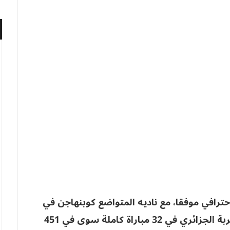
رافي موفقا، مع ناديه المتواضع كوبنهاجن في
دوري متواضع، ومع ذلك لم يشارك رأس الحربة الجزائري في 32 مباراة كاملة سوى في 451