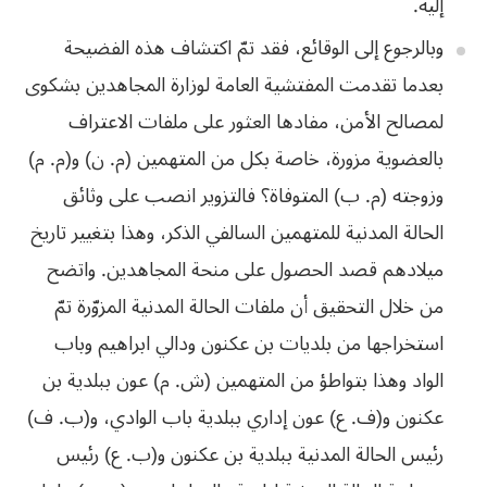
إليه.
وبالرجوع إلى الوقائع، فقد تمّ اكتشاف هذه الفضيحة
بعدما تقدمت المفتشية العامة لوزارة المجاهدين بشكوى
لمصالح الأمن، مفادها العثور على ملفات الاعتراف
بالعضوية مزورة، خاصة بكل من المتهمين (م. ن) و(م. م)
وزوجته (م. ب) المتوفاة؟ فالتزوير انصب على وثائق
الحالة المدنية للمتهمين السالفي الذكر، وهذا بتغيير تاريخ
ميلادهم قصد الحصول على منحة المجاهدين. واتضح
من خلال التحقيق أن ملفات الحالة المدنية المزوّرة تمّ
استخراجها من بلديات بن عكنون ودالي ابراهيم وباب
الواد وهذا بتواطؤ من المتهمين (ش. م) عون ببلدية بن
عكنون و(ف. ع) عون إداري ببلدية باب الوادي، و(ب. ف)
رئيس الحالة المدنية ببلدية بن عكنون و(ب. ع) رئيس