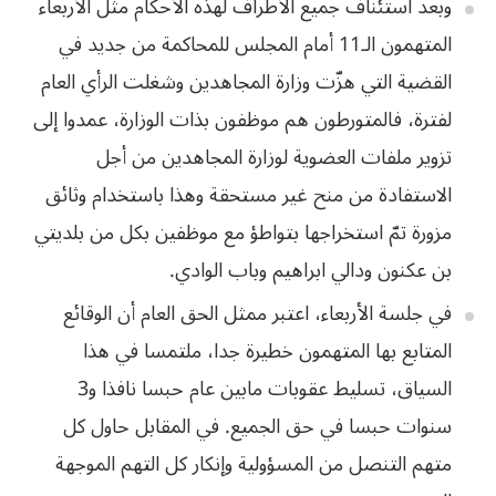
وبعد استئناف جميع الأطراف لهذه الأحكام مثّل الأربعاء
المتهمون الـ11 أمام المجلس للمحاكمة من جديد في
القضية التي هزّت وزارة المجاهدين وشغلت الرأي العام
لفترة، فالمتورطون هم موظفون بذات الوزارة، عمدوا إلى
تزوير ملفات العضوية لوزارة المجاهدين من أجل
الاستفادة من منح
غير
مستحقة
وهذا
باستخدام
وثائق
مزورة
تمّ
استخراجها
بتواطؤ
مع
موظفين
بكل
من
بلديتي
بن
عكنون
ودالي
ابراهيم
وباب
الوادي
.
في جلسة الأربعاء، اعتبر ممثل الحق العام أن الوقائع
المتابع بها المتهمون خطيرة جدا، ملتمسا في هذا
السياق، تسليط عقوبات مابين عام حبسا نافذا و3
سنوات حبسا في حق الجميع. في المقابل حاول كل
متهم التنصل من المسؤولية وإنكار كل التهم الموجهة