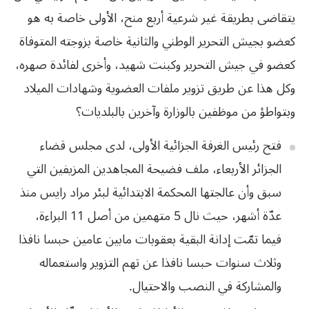
يتقاضى بطريقة غير شرعية أربع منح، الأولى خاصة به هو
كعضو بجيش التحرير الوطني والثانية خاصة بزوجته المتوفاة
كعضو في جيش التحرير وكبنت شهيد، وأخرى لفائدة صهره،
وكل هذا عن طريق تزوير ملفات العضوية وشهادات الميلاد
وبتواطؤ من موظفين بالوزارة وآخرين بالبلديات؟
فتح رئيس الغرفة الجزائية الأولى، لدى مجلس قضاء
الجزائر الأربعاء، ملف فضيحة المجاهدين المزيفين التي
سبق وأن عالجتها المحكمة الابتدائية لبئر مراد رايس منذ
عدّة أشهر، حيث نال 5 متهمين من أصل 11 البراءة،
فيما تمّت إدانة البقية بعقوبات مابين عامين حبسا نافذا
وثلاث سنوات
حبسا
نافذا
عن
تهم
التزوير
واستعماله
والمشاركة
في
النصب
والاحتيال
.