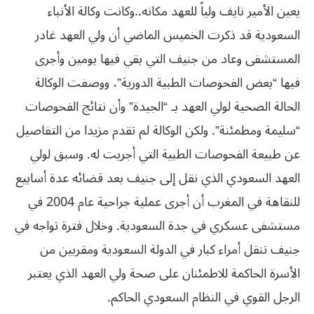
يعين الأمير نايف ولياً للعهد مكانه..
وكانت وكالة
الأنباء
السعودية قد ذكرت الخميس الماضي أن ولي العهد غادر
المستشفى وعاد من جنيف
التي بقي فيها يومين وأجرى
فيها “بعض الفحوصات الطبية الدورية”، ووصفت الوكالة
الحالة الصحية لولي العهد بـ “الجيدة” وأن نتائج الفحوصات
“سليمة ومطمئنة”. ولكن
الوكالة لم تقدم مزيدا من التفاصيل
عن طبيعة الفحوصات الطبية التي أجريت له. وسبق
لولي
العهد السعودي الذي نقل إلى جنيف بعد قضائه عدة أسابيع
للنقاهة في المغرب أن
أجرى عملية جراحية عام 2004 في
مستشفى عسكري في جدة السعودية. وخلال فترة تواجه في
جنيف تنقل أمراء كبار في الدولة
السعودية
ومقربين
من
الأسرة
الحاكمة
للاطمئنان
على
صحة
ولي
العهد
الذي
يعتبر
الرجل
القوي
في
النظام
السعودي
الحاكم
.