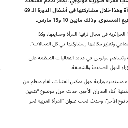
ا المرأة صورية مولوجي، بمقر الأمم المتحدة
بنيويورك، تجربة الجزائر في مجال ترقية المرأة وهذا خلال مشاركتها في أشغال الدورة الـ 69
ستوى، وذلك مابين 10 و15 مارس.
الجزائرية في مجال ترقية المرأة وحمايتها، وكذا
اعي وتعزيز مكانتها ومشاركتها في كل المجالات”.
ك وتساهم مولوجي في عديد الفعاليات المنظمة على
راء الدول الصديقة والشقيقة.
دة مستديرة وزارية حول تمكين الفتيات، لقاء منظم من
طينية أثناء العدوان الأخير، حدث حول موضوع “تثمين
مدفوع الأجر”، وحدث تحت عنوان “المرأة العربية نحو