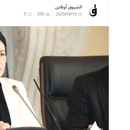
الشروق أونلاين
0
295
2025/03/10