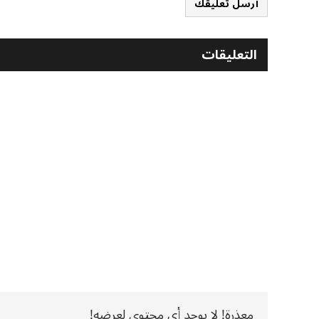
أرسل تعليقك
التعليقات
معذرة! لا يوجد أي محتوى لعرضه!