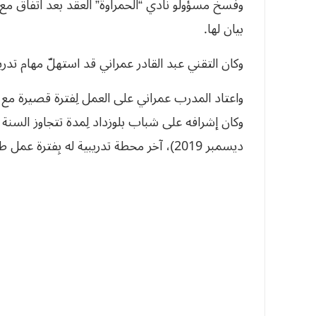
وفسخ مسؤولو نادي “الحمراوة” العقد بعد اتّفاق مع
بيان لها.
وكان التقني عبد القادر عمراني قد استهلّ مهام تدر
ديسمبر 2019)، آخر محطة تدريبية له بِفترة عمل طويلة.