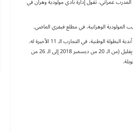
 المدرب عمراني، تقول إدارة نادي مولودية وهران في
يب المولودية الوهرانية، في مطلع فيفري الماضي.
واعتاد المدرب عمراني على العمل لِفترة قصيرة مع أندية البطولة الوطنية، في التجارب الـ 11 الأخيرة له.
وكان إشرافه على شباب بلوزداد لِمدة تتجاوز السنة بِقليل (من الـ 20 من ديسمبر 2018 إلى الـ 26 من