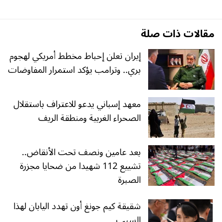
مقالات ذات صلة
إيران تعلن إحباط مخطط أمريكي لهجوم
بري.. وترامب يؤكد استمرار المفاوضات
معهد إسباني يدعو للاعتراف باستقلال
الصحراء الغربية ومنطقة الريف
بعد عامين ونصف تحت الأنقاض..
تشييع 112 شهيدا من ضحايا مجزرة
الصبرة
شقيقة كيم جونغ أون تهدد اليابان لهذا
السبب