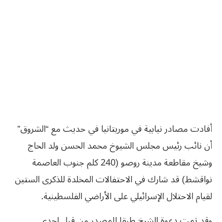
أفادت مصادر نيابية في موريتانيا في حديث مع “الشروق”
أن نائب رئيس مجلس الشيوخ محمد الحسن ولد الحاج
وشيخ مقاطعة مدينة روصو (240 كلم جنوب العاصمة
نواقشط) قد شارك في الاحتفالات المخلدة للذكرى الستين
لقيام الاحتلال الإسرائيلي على الأراضي الفلسطينية.
وقد
تمت
دعوة
الشيخ
طبقا
للمصدر
من
قبل
إحدى