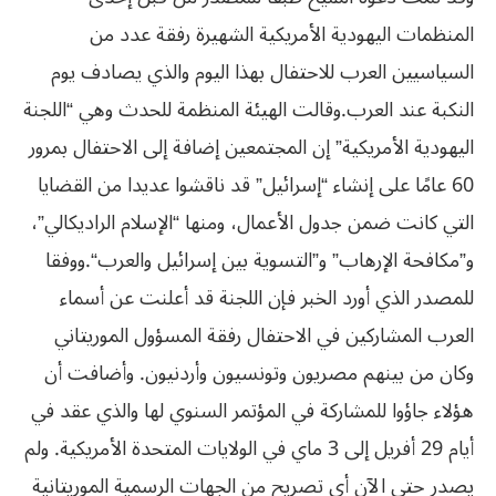
المنظمات
اليهودية
الأمريكية
الشهيرة
رفقة
عدد
من
السياسيين
العرب
للاحتفال
بهذا
اليوم
والذي
يصادف
يوم
النكبة
عند
العرب
.
وقالت الهيئة
المنظمة للحدث وهي “اللجنة
اليهودية الأمريكية” إن المجتمعين إضافة إلى الاحتفال
بمرور
60 عامًا على إنشاء “إسرائيل” قد ناقشوا عديدا من القضايا
التي كانت ضمن جدول
الأعمال، ومنها “الإسلام الراديكالي”،
و”مكافحة الإرهاب” و”التسوية بين إسرائيل
والعرب
“
.
ووفقا
للمصدر
الذي أورد الخبر فإن اللجنة قد أعلنت عن أسماء
العرب المشاركين في الاحتفال رفقة
المسؤول الموريتاني
وكان من بينهم مصريون وتونسيون وأردنيون. وأضافت أن
هؤلاء جاؤوا
للمشاركة في المؤتمر السنوي لها والذي عقد في
أيام 29 أفريل إلى 3 ماي في الولايات
المتحدة
الأمريكية
.
ولم
يصدر
حتى
الآن
أي
تصريح
من
الجهات
الرسمية
الموريتانية