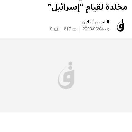
مخلدة لقيام “إسرائيل”
الشروق أونلاين
0
817
2008/05/04