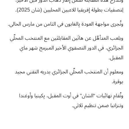
وتندرج هذه المقابلة ضمن إطار ذهاب الدور قبل الأخير،
لِتصفيات بطولة إفريقيا للاعبين المحليين (شان 2025).
وتُجرى مواجهة العودة بِالغابون في الثامن من مارس الحالي.
ويلعب المتأهّل عن هاتَين المقابلتَين مع المنتخب المحلّي
الجزائري، في الدور التصفوي الأخير المبرمج شهر ماي
المقبل.
ومعلوم أن المنتخب المحلّي الجزائري يدربه التقني مجيد
بوقرة.
وتُقام نهائيات “الشان” في أوت المقبل، بِكينيا وأوغندا
وتنزانيا ضمن تنظيم ثلاثي.