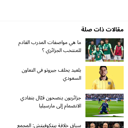
مقالات ذات صلة
ما هي مواصفات المدرب القادم
للمنتخب الجزائري ؟
بلعيد يخلف جيروتو في التعاون
السعودي
جزائريون ينصحون قبّال بتفادي
الانضمام إلى مارسيليا
سباق خلافة بيتكوفيتش: المجمع