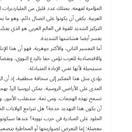
المؤامرة لفهمه. يمتلك عدد قليل من المليارديرات ال
الغربية. يكفي أن يكونوا على اتصال دائم، وهو ما
التركيز الشديد للقوة في العالم الغربي هو الذي يفسّر
يفسر أيضا هشاشتها الشديدة.
أما التفسير الثاني، والأكثر جوهرية، فهو أن هذا الإ
والاقتصادية للغرب تؤمن حقا بالردع النووي، وبفضائل
مستحيلة لأنها تعني الإبادة المتبادلة.
يؤدي مثل هذا التفكير إلى سخافة منطقية، إذ أن الهج
المدى على الأراضي الروسية، يمكن لروسيا الردّ به
تسمح بهذه الهجمات. ومن ثمة، ستنقلب الأمور، وست
أن يكون هذا التهديد خدعة؟ هل تتراجع الولايات الم
الخلود على المبادرة في حرب نووية؟ عندها سيكونو
معضلة: إما التعرض لصواريخها أو المخاطرة بتصعي