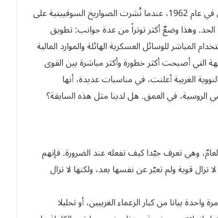
لماذا هذا الإنكار عندما تكون المخاطر واضحة؟ وحتى في عام 1962، عندما نُشرت الصواريخ السوفييتية على
 الحد. وهذا وضعٌ أكثر توتراً من عدة جوانب: تطويق
م المباشر للوسائل العسكرية الهائلة والموارد المالية
اجهة التي أصبحت أكثر خطورة وأكثر مباشرة بين القوى
 النووية الغربية أعلنت، في مناسبات عديدة، أنها
ي الروسية، في العمق. هل لدينا مثل هذه السابقة؟
أي العامّ، وهي تعرف جيّدا كيف تفعله عند الضرورة. فإنهم
تزال قوية ولم تعبّر عن نفسها بعد، ولكنها لا تزال
 واحدة بيانا من كبار الزعماء الغربيين، أو تحليلا