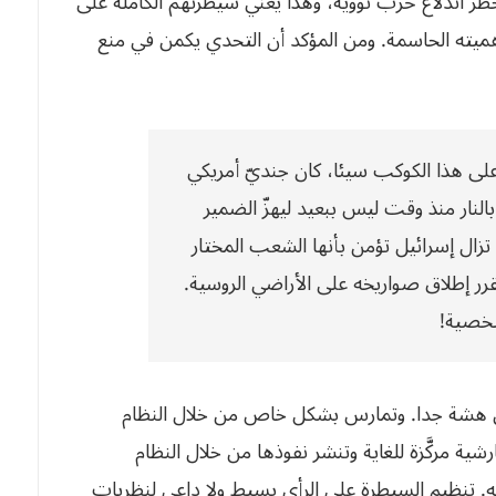
خطر اندلاع حرب نووية، وهذا يعني سيطرتهم الكاملة على
هميته الحاسمة. ومن المؤكد أن التحدي يكمن في منع
ى هذا الكوكب سيئا، كان جنديّ أمريكي
نار منذ وقت ليس ببعيد ليهزّ الضمير
تزال إسرائيل تؤمن بأنها الشعب المختار
قرر إطلاق صواريخه على الأراضي الروسية.
لشخصية!
لرأي هشة جدا. وتمارس بشكل خاص من خلال النظام
رشية مركَّزة للغاية وتنشر نفوذها من خلال النظام
. تنظيم السيطرة على الرأي بسيط ولا داعي لنظريات