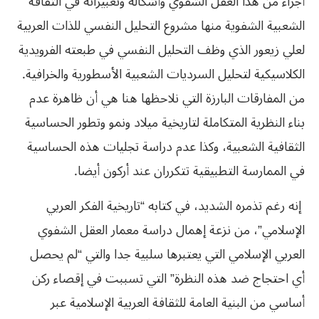
أجزاء من هذا العقل الشفوي‮ ‬وأشكاله وتعبيراته في‮ ‬الثقافة
الشعبية الشفوية منها مشروع التحليل النفسي‮ ‬للذات العربية
لعلي‮ ‬زيعور الذي‮ ‬وظف التحليل النفسي‮ ‬في‮ ‬طبعته الفرويدية
الكلاسيكية لتحليل السرديات الشعبية الأسطورية والخرافية‮.
‬من المفارقات البارزة التي‮ ‬نلاحظها هنا هي‮ ‬أن ظاهرة عدم
بناء النظرية المتكاملة لتاريخية ميلاد ونمو وتطور الحساسية
الثقافية الشعبية،‮ ‬وكذا عدم دراسة تجليات هذه الحساسية
في‮ ‬الممارسة التطبيقية تتكرران عند أركون أيضا‮. ‬
‬العربي‮ ‬الإسلامي‮ ‬التي‮ ‬يعتبرها سلبية جدا والتي‮ “‬لم‮ ‬يحصل
أي‮ ‬احتجاج ضد هذه النظرة‮” ‬التي‮ ‬تسببت في‮ ‬إقصاء ركن
أساسي‮ ‬من البنية العامة للثقافة العربية الإسلامية عبر