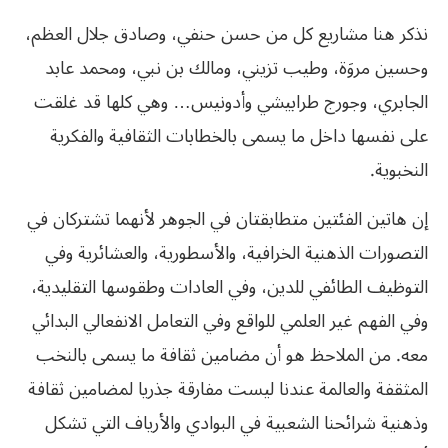
‬نذكر هنا مشاريع كل من حسن حنفي،‮ ‬وصادق جلال العظم،‮
‬وحسين مروَة،‮ ‬وطيب تزيني،‮ ‬ومالك بن نبي،‮ ‬ومحمد عابد
الجابري،‮ ‬وجورج طرابيشي‮ ‬وأدونيس‮… ‬وهي‮ ‬كلها قد‮ ‬غلقت
على نفسها داخل ما‮ ‬يسمى بالخطابات الثقافية والفكرية
النخبوية‮. ‬
إن هاتين الفئتين متطابقتان في‮ ‬الجوهر لأنهما تشتركان في‮
‬التصورات الذهنية الخرافية،‮ ‬والأسطورية،‮ ‬والعشائرية وفي‮
‬التوظيف الطائفي‮ ‬للدين،‮ ‬وفي‮ ‬العادات وطقوسها التقليدية،‮
‬وفي‮ ‬الفهم‮ ‬غير العلمي‮ ‬للواقع وفي‮ ‬التعامل الانفعالي‮ ‬البدائي‮
‬معه‮. ‬من الملاحظ هو أن مضامين ثقافة ما‮ ‬يسمى بالنخب
المثقفة والعالمة عندنا ليست مفارقة جذريا لمضامين ثقافة
وذهنية شرائحنا الشعبية في‮ ‬البوادي‮ ‬والأرياف التي‮ ‬تشكل