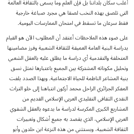
أغلب سكان بلداننا بل فإن العلم وما‮ ‬يسمى بالثقافة العالمة
التي‮ ‬تلصق بهذه النخب لصقا هي‮ ‬مجرد صباغة خارجية
فقط سرعان ما تسقط في‮ ‬امتحان الممارسات اليومية‮. ‬
على ضوء هذه الملاحظات أعتقد أن المطلوب الآن هو القيام
بدراسة البنية العامة العميقة للثقافة الشعبية وفرز مضامينها
المتخلفة والتقدمية أي‮ ‬دراسة ما‮ ‬يطلق عليه بالعقل الشعبي‮
‬وتحليل مكوناته المشتركة بين الجميع باعتبارها تمثل نسق
بنية المشاعر الناظمة للحياة الاجتماعية‮. ‬وبهذا الصدد‮ ‬يلفت
المفكر الجزائري‮ ‬الراحل محمد أركون انتباهنا إلى خلو التراث
النقدي‮ ‬الثقافي‮ ‬التقليدي‮ ‬العربي‮ ‬الإسلامي‮ ‬القديم من
المشاريع الكبرى المكرسة لدراسة ما‮ ‬يدعوه بالعقل الشفوي‮
‬العربي‮ ‬الإسلامي،‮ ‬الذي‮ ‬يقصد به جميع أشكال وتعبيرات
الثقافة الشعبية،‮ ‬ويستثني‮ ‬من هذه النزعة ابن خلدون وأبو