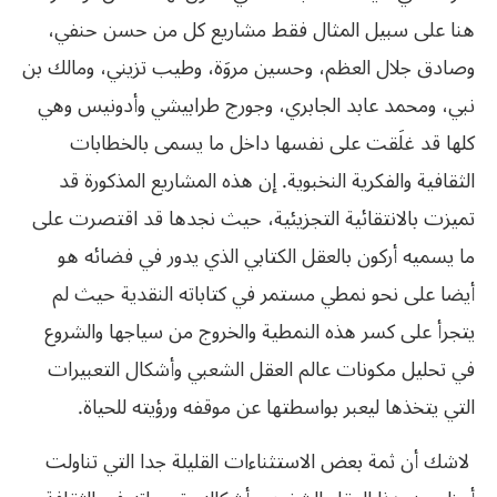
‬وصادق جلال العظم،‮ ‬وحسين مروَة،‮ ‬وطيب تزيني،‮ ‬ومالك بن
‬كلها قد‮ ‬غلَقت على نفسها داخل ما‮ ‬يسمى بالخطابات
الثقافية والفكرية النخبوية‮. ‬إن هذه المشاريع المذكورة قد
تميزت بالانتقائية التجزيئية،‮ ‬حيث نجدها قد اقتصرت على
ما‮ ‬يسميه أركون بالعقل الكتابي‮ ‬الذي‮ ‬يدور في‮ ‬فضائه هو
‬يتجرأ على كسر هذه النمطية والخروج من سياجها والشروع
في‮ ‬تحليل مكونات عالم العقل الشعبي‮ ‬وأشكال التعبيرات
التي‮ ‬يتخذها ليعبر بواسطتها عن موقفه ورؤيته للحياة‮. ‬
‭ ‬لاشك أن ثمة بعض الاستثناءات القليلة جدا التي‮ ‬تناولت