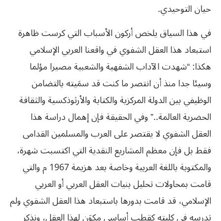
حيان التوحيدي‮. ‬
في‮ ‬هذا السياق‮ ‬يلخص أركون الأسباب التي‮ ‬كرست ظاهرة
‬هكذا‮: “‬شهدت الآداب الشفهية والشعبية مصيرا مؤلما
وسيئا جدا منذ أن انتصر ما كنت قد سمَيته بالتضامن
الوظيفي‮ ‬بين الدولة المركزية والكتابة والأرثوذكسية والثقافة
الحضرية العالمة‮..” ‬وفي‮ ‬الحقيقة فإن إهمال دراسة هذا
العقل الشفوي‮ ‬لا‮ ‬يقتصر على العرب والمسلمين القدامى
‬الإسلامي،‮ ‬قد قامت بدورها باستبعاد هذا العقل الشفوي‮ ‬ولم
تدرسه في‮ ‬كليته كقطب أساسي‮ ‬مكوَن لهذا العقل،‮ ‬ونذكر