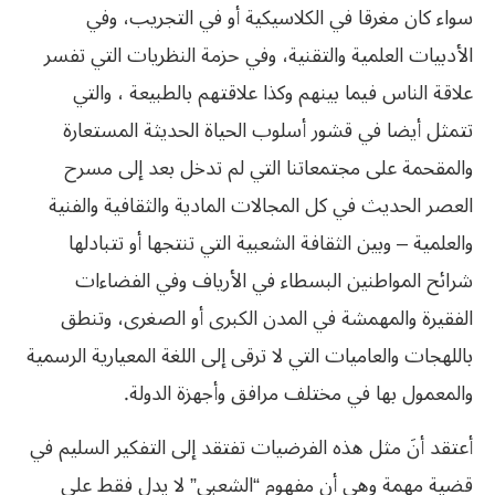
سواء كان مغرقا في‮ ‬الكلاسيكية أو في‮ ‬التجريب،‮ ‬وفي‮
‬الأدبيات العلمية والتقنية،‮ ‬وفي‮ ‬حزمة النظريات التي‮ ‬تفسر
علاقة الناس فيما بينهم وكذا علاقتهم بالطبيعة‮ ‬،‮ ‬والتي‮
‬تتمثل أيضا في‮ ‬قشور أسلوب الحياة الحديثة المستعارة
والمقحمة على مجتمعاتنا التي‮ ‬لم تدخل بعد إلى مسرح
العصر الحديث في‮ ‬كل المجالات المادية والثقافية والفنية
والعلمية‮ – ‬وبين الثقافة الشعبية التي‮ ‬تنتجها أو تتبادلها
شرائح المواطنين البسطاء في‮ ‬الأرياف وفي‮ ‬الفضاءات
الفقيرة والمهمشة في‮ ‬المدن الكبرى أو الصغرى،‮ ‬وتنطق
باللهجات والعاميات التي‮ ‬لا ترقى إلى اللغة المعيارية الرسمية
والمعمول بها في‮ ‬مختلف مرافق وأجهزة الدولة‮. ‬
أعتقد أنَ‮ ‬مثل هذه الفرضيات تفتقد إلى التفكير السليم في‮
‬قضية مهمة وهي‮ ‬أن مفهوم‮ “‬الشعبي‮” ‬لا‮ ‬يدل فقط على