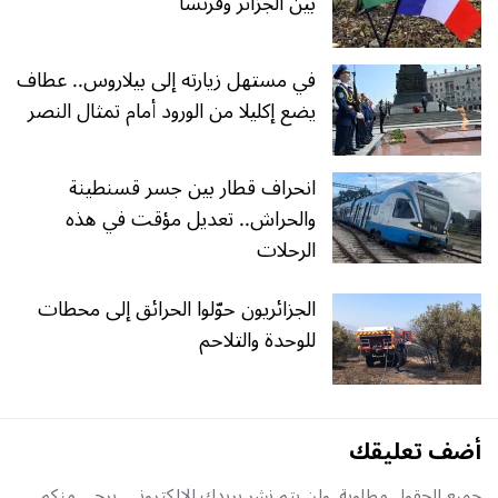
بين الجزائر وفرنسا
في مستهل زيارته إلى بيلاروس.. عطاف
يضع إكليلا من الورود أمام تمثال النصر
انحراف قطار بين جسر قسنطينة
والحراش.. تعديل مؤقت في هذه
الرحلات
الجزائريون حوّلوا الحرائق إلى محطات
للوحدة والتلاحم
أضف تعليقك
جميع الحقول مطلوبة, ولن يتم نشر بريدك الإلكتروني. يرجى منكم