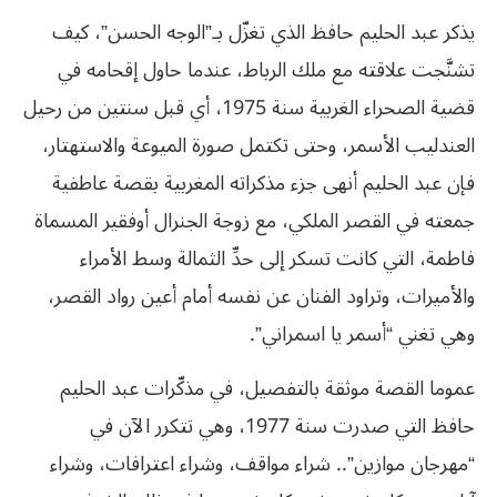
يذكر عبد الحليم حافظ الذي تغزّل بـ”الوجه الحسن”، كيف
تشنَّجت علاقته مع ملك الرباط، عندما حاول إقحامه في
قضية الصحراء الغربية سنة 1975، أي قبل سنتين من رحيل
العندليب الأسمر، وحتى تكتمل صورة الميوعة والاستهتار،
فإن عبد الحليم أنهى جزء مذكراته المغربية بقصة عاطفية
جمعته في القصر الملكي، مع زوجة الجنرال أوفقير المسماة
فاطمة، التي كانت تسكر إلى حدِّ الثمالة وسط الأمراء
والأميرات، وتراود الفنان عن نفسه أمام أعين رواد القصر،
وهي تغني “أسمر يا اسمراني”.
عموما القصة موثقة بالتفصيل، في مذكّرات عبد الحليم
حافظ التي صدرت سنة 1977، وهي تتكرر الآن في
“مهرجان موازين”.. شراء مواقف، وشراء اعترافات، وشراء