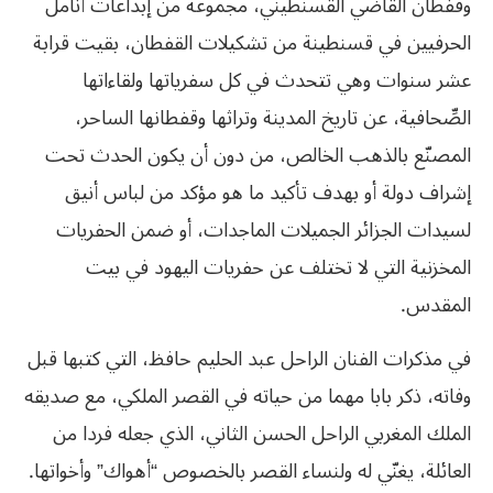
وقفطان القاضي القسنطيني، مجموعة من إبداعات أنامل
الحرفيين في قسنطينة من تشكيلات القفطان، بقيت قرابة
عشر سنوات وهي تتحدث في كل سفرياتها ولقاءاتها
الصِّحافية، عن تاريخ المدينة وتراثها وقفطانها الساحر،
المصنّع بالذهب الخالص، من دون أن يكون الحدث تحت
إشراف دولة أو بهدف تأكيد ما هو مؤكد من لباس أنيق
لسيدات الجزائر الجميلات الماجدات، أو ضمن الحفريات
المخزنية التي لا تختلف عن حفريات اليهود في بيت
المقدس.
في مذكرات الفنان الراحل عبد الحليم حافظ، التي كتبها قبل
وفاته، ذكر بابا مهما من حياته في القصر الملكي، مع صديقه
الملك المغربي الراحل الحسن الثاني، الذي جعله فردا من
العائلة، يغنّي له ولنساء القصر بالخصوص “أهواك” وأخواتها.