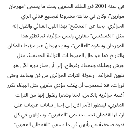
في سنة 2001 قرر الملك المغربي بعث ما يسمى “مهرجان
موازين”، وكان في بدايته مشروعا لتجميع فناني الراي
الجزائري، بحثا عن “التمسّح” بهذا اللون الغنائي والقول إنه
مثل “الكسكسي” مغاربي وليس جزائريا، ثم تطوّر هذا
المهرجان وسمّوه “العالمي”، وهو مهرجانٌ غير مرتبط بالمكان
والتاريخ كما هو حال المهرجانات التراثية الحقيقية، مثل
جرش وبعلبك وتيمقاد وقرطاج، إلى أن صار دوره الآن هو
تلوين الخرائط، وسرقة التراث الجزائري من فن وتقاليد وحتى
ثورات، فلا تستغرب أن يقف مؤدي مغربي مثل الببغاء يكرر
أغنية جزائرية بالكامل، لحنا وشعرا ويقول إنها من التراث
المغربي، ليتطور الأمر الآن إلى إجبار فنانات عربيات على
ارتداء القفطان تحت مسمى “المغربي”، وسؤالهن في كل
ندوة صحفية عن رأيهن في ما يسمى “القفطان المغربي”،