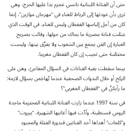
حتى أن الفنانة اللبنانية نانسي عجرم بدا عليها الحرج، وهي
ترى بأن عودتها إلى الرباط للغناء في “مهرجان موازين”، إنما
كان من أجل إلباسها القفطان وليس للغناء، في الوقت الذي
شمّت فنانة مصرية ما يحاك من حولها، وقالت بصريح
العبارة إن الفن يجمع بين الشعوب ولا يفرِّق بينها، وليست
مختصّة حتى تجيب إن كان القفطان مغربيا.
بينما سقطت بقية الفنانات في السؤال المفاجئ، وهن على
الركح أو خلال الندوات الصحفية عندما يُهاجَمن بسؤال لازمة:
ما رأيكنّ في “القفطان المغربي”؟
في سنة 1997 عندما زارت الفنانة اللبنانية المحترمة ماجدة
الرومي قسنطينة، وأدّت فيها أغانيها الشهيرة، “بيروت”
و”كلمات” أهداها أحد الفنانين قندورة الفتلة والمجبود