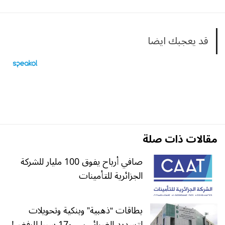
قد يعجبك ايضا
مقالات ذات صلة
صافي أرباح يفوق 100 مليار للشركة
الجزائرية للتأمينات
بطاقات “ذهبية” وبنكية وتحويلات
لتسديد الضرائب… و17 سببا للرفض!