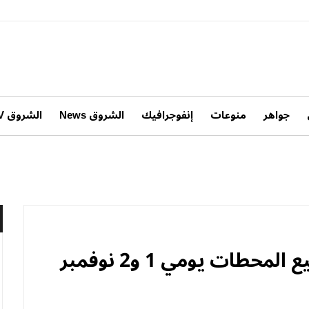
جواهر
منوعات
إنفوجرافيك
الشروق News
الشروق TV
طات يومي 1 و2 نوفمبر