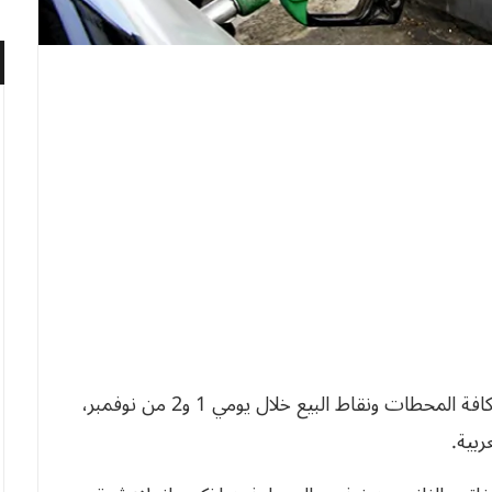
أكدت شركة نفطال توفير جميع المواد البترولية عبر كافة المحطات ونقاط البيع خلال يومي 1 و2 من نوفمبر،
ربية.