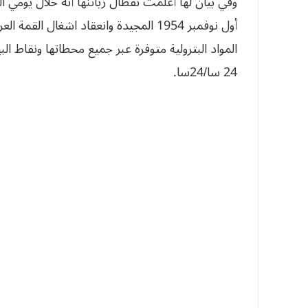
وفي بيان لها أعلمت نفطال زبائنها أنه خلال يومي ال
أول نوفمبر 1954 المجيدة وانعقاد اشغال ا
المواد البترولية متوفرة عبر جميع محطاتها ونقاط ا
24 سا/24سا.