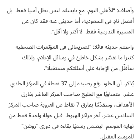
وأضاف: “الأهلي اليوم، مع يايسله، ليس بطل آسيا فقط، بل
أفضل نادٍ في السعودية، أما حديثي عنه فقد كان عن
المسيرة التدريبية فقط، لا أكثر ولا أقل”.
واختتم حديثه قائلا: “تصريحاتي في المؤتمرات الصحفية
كثيرا ما تفسّر بشكل خاطئ في وسائل الإعلام، ولذلك
سأقلّل من الإجابة على أسئلتكم مستقبلًا”.
يُذكر، أن الخلود رفع رصيده إلى 37 نقطة في المركز الحادي
عشر، متساويًا مع الخليج صاحب المركز العاشر بفارق
الأهداف، ومتقدّمًا بفارق 7 نقاط عن العروبة صاحب المركز
السادس عشر، آخر مراكز الهبوط، قبل جولة واحدة فقط من
نهاية الموسم، ليضمن رسميًا بقاءه في دوري “روشن”
للموسم المقبل.