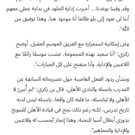
وقد وفينا بوعدنا… أخبرت إدارة الخلود في بداية عملي معهم
أننا لن نعود إلى يلو طالما أنا موجود هنا، وهذا توفيق من
الله”.
وعن إمكانية استمراره مع الفريق الموسم المقبل، أوضح
زكري: “أنا سعيد بهذه المجموعة، عشت موسمًا رائعًا مع
اللاعبين والإدارة، وأنا منفتح على كل الخيارات”.
وبشأن ردود الفعل الغاضبة حول تصريحاته السابقة عن
المدرب يايسله والنادي الأهلي، قال بن زكري: “لم أُسئ لا
للأهلي ولا ليايسله. ما قلته كان واقعا، يايسله ليس لديه
تاريخ تدريبي، لكنه رغم ذلك نجح في قيادة الأهلي للتتويج
بدوري أبطال آسيا للنخبة، وهذا إنجاز يُحسب له وللاعبين
وللإدارة والجماهير”.