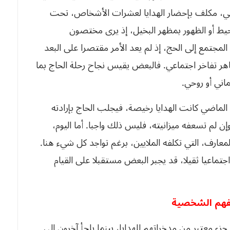
ئلي، مكلف بإحضار الهدايا لعشرات الأشخاص، تحت
ط أو الظهور بمظهر البخيل، إذ يرى مختصون
لمجتمع إلى الحج، إذ لم يعد الأمر مقتصرا على البعد
هر تفاخر اجتماعي. فالبعض يقيس نجاح رحلة الحاج بما
ماني أو روحي.
ي الماضي كانت الهدايا رخيصة، فيجلب الحاج بإرادته
 لم تسعفه ميزانيته، فليس ذلك واجبا. أما اليوم،
معارف، التي تكلفه الملايين، برغم تواجد كل شيء هنا.
تماعيا ثقيلا، قد يجبر البعض مستقبلا على القيام
هم الشخصية
عتبر من مدخراتهم للهدايا، بينما يلجأ آخرون إلى