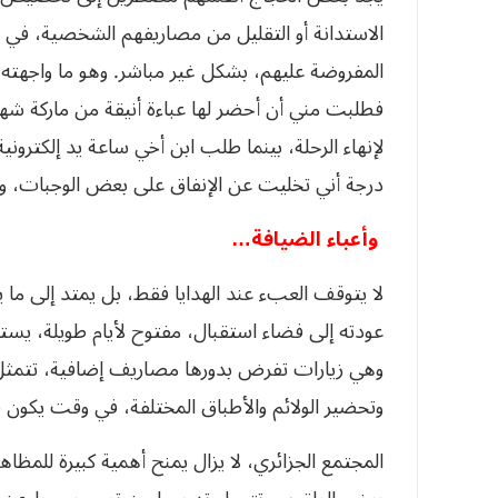
الاستدانة أو التقليل من مصاريفهم الشخصية، في أثن
المفروضة عليهم، بشكل غير مباشر. وهو ما واجهته 
فطلبت مني أن أحضر لها عباءة أنيقة من ماركة ش
لإنهاء الرحلة، بينما طلب ابن أخي ساعة يد إلكتروني
درجة أني تخليت عن الإنفاق على بعض الوجبات، وش
وأعباء الضيافة…
لا يتوقف العبء عند الهدايا فقط، بل يمتد إلى ما
عودته إلى فضاء استقبال، مفتوح لأيام طويلة، يستق
وهي زيارات تفرض بدورها مصاريف إضافية، تتمثل ف
وتحضير الولائم والأطباق المختلفة، في وقت يكون ف
المجتمع الجزائري، لا يزال يمنح أهمية كبيرة للمظاهر