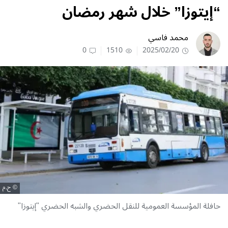
“إيتوزا” خلال شهر رمضان
محمد فاسي
0
1510
2025/02/20
ح.م
حافلة المؤسسة العمومية للنقل الحضري والشبه الحضري "إيتوزا"