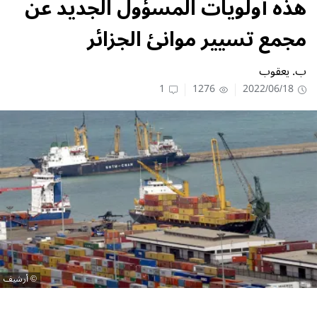
هذه أولويات المسؤول الجديد عن
مجمع تسيير موانئ الجزائر
ب. يعقوب
1
1276
2022/06/18
أرشيف