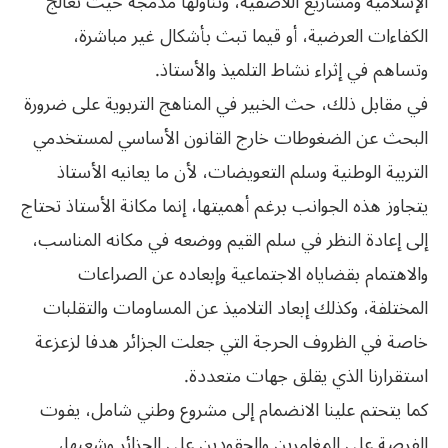
الإسلامية ومشاريع اللاصفية، وتناولها مدمجة حيث تعالج
الكفاءات العرضية، أو قيما تبث بأشكال غير مباشرة،
وتساهم في إثراء نشاط التلميذ والأستاذ.
في مقابل ذلك، حث الخبير في المناهج التربوية على ضرورة
البحث عن الضغوطات خارج القانون الأساسي لمستخدمي
التربية الوطنية وسلم التعويضات، لأن ما يعانيه الأستاذ
يتجاوز هذه الجوانب برغم أهميتها، إنما مكانة الأستاذ تحتاج
إلى إعادة النظر في سلم القيم ووضعه في مكانه المناسب،
والاهتمام بقضاياه الاجتماعية وإبعاده عن الصراعات
المختلفة، وكذلك إبعاد التلاميذ عن المساومات والتقلبات
خاصة في الظروف الحرجة التي جعلت الجزائر هدفا لزعزعة
استقرارنا الذي يقلق جهات متعددة.
كما يتحتم علينا الانضمام إلى مشروع وطني شامل، يفوت
الفرصة على المغامرين والحقودين على الجزائر وشعبها،