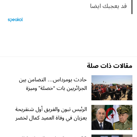
قد يعجبك ايضا
مقالات ذات صلة
حادث بومرداس… التضامن بين
الجزائريين بات “خصلة” وميزة
الرئيس تبون والفريق أول شنقريحة
يعزيان في وفاة العميد كمال لخضر