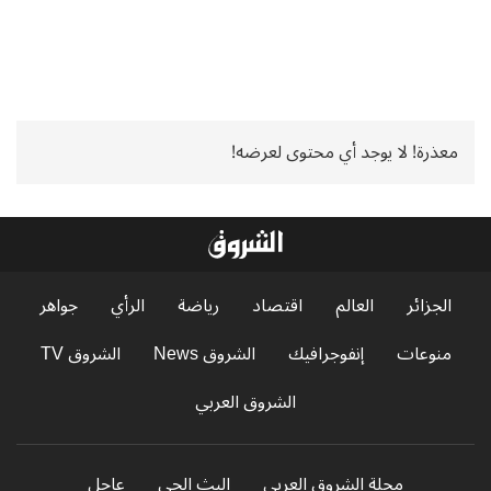
معذرة! لا يوجد أي محتوى لعرضه!
الجزائر
العالم
اقتصاد
رياضة
الرأي
جواهر
منوعات
إنفوجرافيك
الشروق News
الشروق TV
الشروق العربي
مجلة الشروق العربي
البث الحي
عاجل