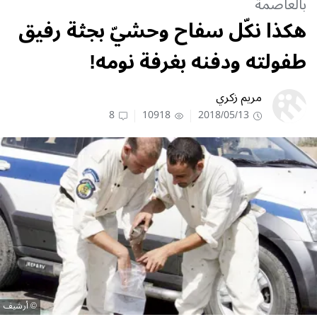
بالعاصمة
هكذا نكّل سفاح وحشيّ بجثة رفيق
طفولته ودفنه بغرفة نومهǃ
مريم زكري
8
10918
2018/05/13
أرشيف