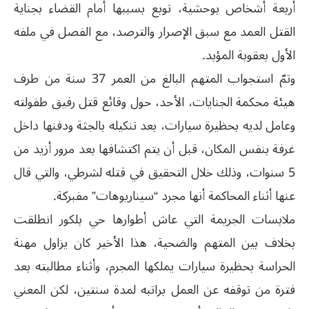
أربعة أشخاص بوحشية، توبع بسببها أمام القضاء بجناية
القتل العمد مع سبق الإصرار والترصد، مع الفصل في ملفه
الأول بعقوبة المؤبد.
وتمّ استجواب المتهم البالغ من العمر 37 سنة من طرف
هيئة محكمة الجنايات، الأحد، حول وقائع قتل رفيق طفولته
وعامل لديه بحظيرة سيارات، بعد تنكيله بالجثة ودفنها داخل
غرفة بنفس المكان، قبل أن يتم اكتشافها بعد مرور أزيد من
5 سنوات، وذلك خلال التحقيق في قتله لشرطي، والتي قال
عنها أثناء المحاكمة أنها مجرد “سيناريوهات” مفبركة.
ملابسات الجريمة التي عاش أطوارها حي بلكور انطلقت
بخلاف بين المتهم والضحية، هذا الأخير كان يزاول مهنة
الحراسة بحظيرة سيارات يملكها المجرم، وأثناء مطالبته بعد
فترة من توقفه عن العمل براتبه لمدة سنتين، لكن المعني