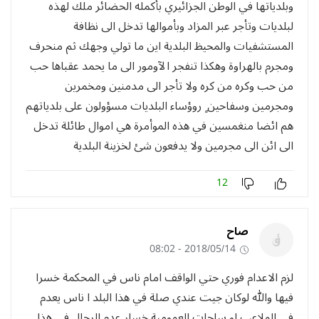
وبلدياتها في الوطن الجزائيري بأكمله الحضائر ملك لهذه
لبلديات وتأجر عبر المزاد وبأموالها تدخل الى نظافة
المستشفيات والمحيظ البلدية اين ما تولي وجهك ثم منحرف
ومجرم بالهراوة وهكذا تنفجر الآومور الى ما يحمد عقباها حب
من حب وكره من كره ولا تأجر الى مدمنين ومخمرين
ومجرمين وسفاحين ٍ روؤساء البلديات مسؤولون على بلدياتهم
هم ائضا منغمسين في هذه الموأمرة هي اموال طائلة تدخل
الى ائن الى مجرمين ولا يدفعون شئ لخزينة البلدية
12
صاح
2018/05/14 - 08:02
لزم الاعدام فوري حتي الواقف امام ناس في المحكمة خسرا
فيها والله لوكان جيت عندي صلة في هذا البلد ا ناس يعدم
في الملاعب او ساحات العمومية خسار عدم الرجال في هذا