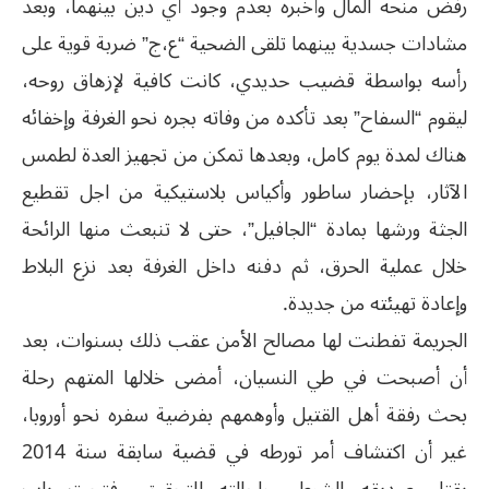
رفض منحه المال وأخبره بعدم وجود أي دين بينهما، وبعد
مشادات جسدية بينهما تلقى الضحية “ع،ج” ضربة قوية على
رأسه بواسطة قضيب حديدي، كانت كافية لإزهاق روحه،
ليقوم “السفاح” بعد تأكده من وفاته بجره نحو الغرفة وإخفائه
هناك لمدة يوم كامل، وبعدها تمكن من تجهيز العدة لطمس
الآثار، بإحضار ساطور وأكياس بلاستيكية من اجل تقطيع
الجثة ورشها بمادة “الجافيل”، حتى لا تنبعث منها الرائحة
خلال عملية الحرق، ثم دفنه داخل الغرفة بعد نزع البلاط
وإعادة تهيئته من جديدة.
الجريمة تفطنت لها مصالح الأمن عقب ذلك بسنوات، بعد
أن أصبحت في طي النسيان، أمضى خلالها المتهم رحلة
بحث رفقة أهل القتيل وأوهمهم بفرضية سفره نحو أوروبا،
غير أن اكتشاف أمر تورطه في قضية سابقة سنة 2014