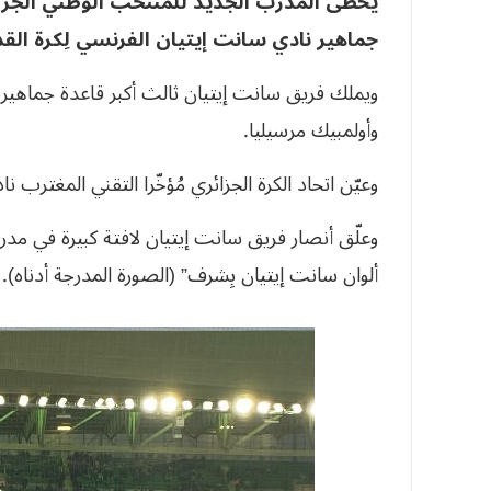
يُحظى المدرب الجديد للمنتخب الوطني الجزائ
جماهير نادي سانت إيتيان الفرنسي لِكرة القد
ويملك فريق سانت إيتيان ثالث أكبر قاعدة جماهيرية
وأولمبيك مرسيليا.
وعيّن اتحاد الكرة الجزائري مُؤخّرا التقني المغترب نادر 
وعلّق أنصار فريق سانت إيتيان لافتة كبيرة في مدر
ألوان سانت إيتيان بِشرف” (الصورة المدرجة أدناه).