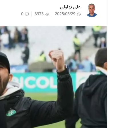
علي بهلولي
0
3973
2025/03/29