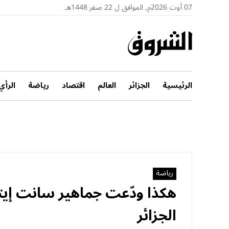
07 أوت 2026م, الموافق ل 22 صفر 1448هـ
الرئيسية
الجزائر
العالم
اقتصاد
رياضة
الرأي
رياضة
هكذا ودّعت جماهير سانت إيتي
الجزائر