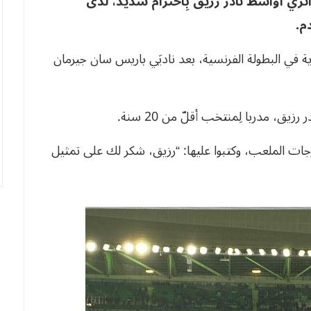
ري أواسط نادر رزيق بِاحترام شديد، لدى
م.
 في البطولة الفرنسية، بعد ناديَي باريس سان جيرمان
رزيق، مدربا لِمنتخب أقلّ من 20 سنة.
جات الملعب، وكتبوا عليها: “رزيق، شكر لك على تمثيل