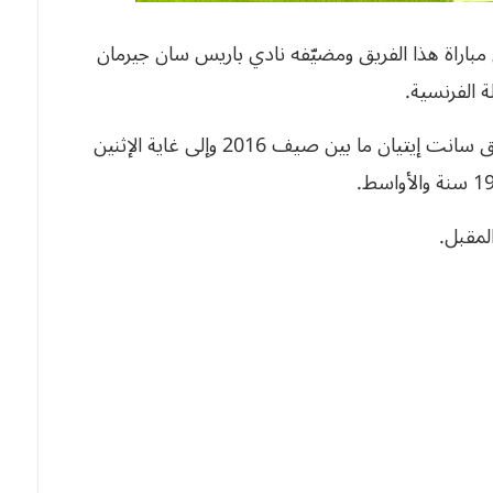
راة هذا الفريق ومضيّفه نادي باريس سان جيرمان
وسبق للتقني نادر رزيق (38 سنة) التدريب في فريق سانت إيتيان ما بين صيف 2016 وإلى غاية الإثنين
لمقبل.