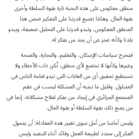
منطق معكوس على هذه النخبة تارة بقوة السلطة وأخرى
بقوة المال. وهكذا تضيع قدرتنا على التفكير ضمن هذا
المنطق المعكوس، وتبدو قدرتنا على التحليل ضعيفة، ويبدو
بلدنا وكأنه عجز عن أن يجد من يفكر له.
فتخرج سياسات الإسكان، والتعليم، والتجارة، والصحة
وغيرها وكأنها لا تخضع لأي منطق، تُكرِر ذات الأخطاء ولا
تستطيع تحقيق أي من الغايات التي تبدو لعامة الناس في
المتناول. وقليل ما ننتبه أن المشكلة ليست في عقم
المجتمع الجزائري في إيجاد من يفكر لعلاج مشكلاته، إنما‮ ‬في‮
‬من‮ ‬يمنع‮ ‬ذلك‮ ‬بقوة‮ ‬السلطة‮ ‬أو‮ ‬بقوة‮ ‬المال‮.‬
وليس‮ ‬أمامنا‮ ‬من‮ ‬أمل‮ ‬سوى‮ ‬تغيير‮ ‬هذه‮ ‬المعادلة‮: ‬أن‮ ‬يتحول‮
‬الفكر‮ ‬إلى‮ ‬محدد‮ ‬لطبيعة‮ ‬العمل‮ ‬وقائد‮ ‬أثناء‮ ‬التنفيذ‮ ‬وليس‮