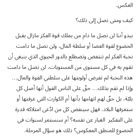
‬العكس‮.‬
كيف‮ ‬ومتى‮ ‬نصل‮ ‬إلى‮ ‬ذلك؟
يبدو أننا لن نصل ما دام من يملك قوة الفكر مازال يقبل
الخضوع لقوة العصا أو سلطة المال، ولن نصل ما دامت
نخبة الفكر لم تنتفض وتضطلع بالدور الحيوي الذي ينبغي أن
تقوم به في كل مستوى من المستويات، لن نصل ما دامت
هذه النخبة لم تفرض أولويتها على سلطتي القوة والمال…
وإذا لم تقم بذلك… حقّ على الناس القول أنها أصل كل
بليّة، بل حقّ لهم اتهامها بأنها أم الكوارث التي عرفتها أو
ستعرفها البلاد. فهل سينفض كل من ادّعى امتلاكه قدرة
على التفكير الغبار عن نفسه؟ أم سنستمر لسنوات في
الخضوع للمنطق المعكوس؟ ذلك هو سؤال المرحلة‮.‬‭ ‬