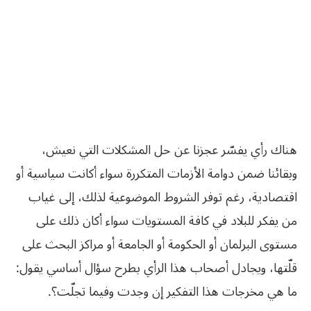
هناك رأي يفسّر عجزنا عن حل المشكلات التي نعيش،
وبقائنا ضمن دوامة الأزمات المتكررة سواء أكانت سياسية أو
اقتصادية، رغم توفر الشروط الموضوعية لذلك، إلى غياب
من يفكر للبلاد في كافة المستويات سواء أكان ذلك على
مستوى البرلمان أو الحكومة أو الجامعة أو مراكز البحث‮ ‬على‮
‬قلّتها،‮ ‬ويجادل‮ ‬أصحاب‮ ‬هذا‮ ‬الرأي‮ ‬بطرح‮ ‬سؤال‮ ‬أساسي‮ ‬يقول‮:
‬ما‮ ‬هي‮ ‬مخرجات‮ ‬هذا‮ ‬التفكير‮ ‬إن‮ ‬وجدت‮ ‬وفيما‮ ‬تجلّت؟‮.‬