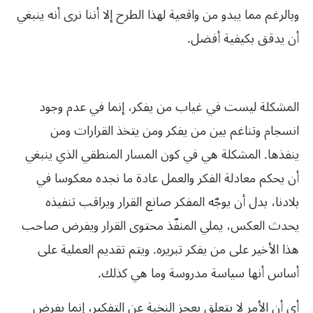
وبالرغم‮ ‬مما‮ ‬يبدو‮ ‬من‮ ‬واقعية‮ ‬لهذا‮ ‬الطرح‮ ‬إلا‮ ‬أننا‮ ‬نرى‮ ‬أنه‮ ‬ينبغي‮
‬أن‮ ‬يدقق‮ ‬بكيفية‮ ‬أفضل‮.‬
المشكلة ليست في غياب من يفكر، إنما في عدم وجود
انسجام وتناغم بين من يفكر ومن يتخذ القرارات ومن
ينفذها. المشكلة هي في كون المسار المنطقي الذي ينبغي
أن يحكم معادلة الفكر والعمل عادة ما نجده معكوسا في
بلادنا، بدل أن يوجّه المفكر صانع القرار ويراقب تنفيذه
يحدث‮ ‬العكس،‮ ‬يملي‮ ‬المنفّذ‮ ‬محتوى‮ ‬القرار‮ ‬ويفرض‮ ‬صاحب‮
‬هذا‮ ‬الأخير‮ ‬على‮ ‬من‮ ‬يفكر‮ ‬تبريره‮. ‬ويتم‮ ‬تقديم‮ ‬العملية‮ ‬على‮
‬أساس‮ ‬أنها‮ ‬سياسة‮ ‬مدروسة‮ ‬وما‮ ‬هي‮ ‬كذلك‮.‬
أي أن الأمر لا يتعلق بعجز النخبة عن التفكير، إنما بفرض