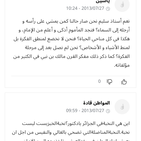
ياسين
2013/07/27 - 10:24
نعم أستاذ سليم نحن صار حالنا كمن يمشي على رأسه و
أرجله إلى السماء؟ فتجد المأموم أذكى و أعلم من الإمام، و
هكذا في كل مناحي الحياة؟ فنحن لا نخضع لمنطق الفكرة بل
لمنط الأشياء و الأشخاص؟ نحن لم نصل بعد إلى مرحلة
الفكرة؟ كما ذكر ذلك مفكر القرن مالك بن نبي في الكثير من
مؤلفاته.
0
المواطن قادة
2013/07/27 - 09:59
اين هي النخبةفي الجزائر يادكتور؟نخبةالخبزيست ليست
نخبة.النخبةالمناضلةالتي تضحي بالغالي والنفيس من اجل ان
يعيش ابناء الوطن في رغدالعيش وتاخذبيده الى برالامان