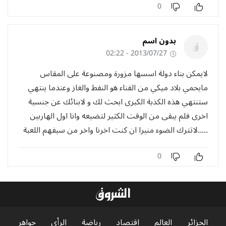
0
بدون اسم
2013/07/27 - 02:22
لايمكن بناء دولة اسسها مزورة ومصنوعة على المقاس
مايحمي بلاد ميكي من الفناء هو النفط والغاز وعندما ينتهي
ستنتهي هذه الكذبة الكبرى ابحث لك و لابنائك عن جنسية
اخرى فلم يبقى من الوقت الكثير لتضيعه وانا اول الهاربين
.....لاتترك الضوء منيرا ان كنت اخرنا واخر من سيفهم اللعبة
0
الجزائر
العالم
اقتصاد
رياضة
الرأي
جواهر