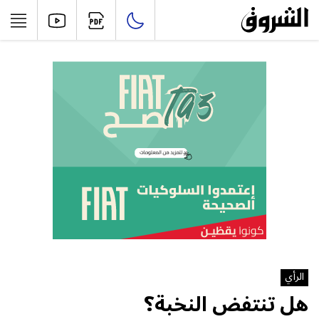
الرأي
هل‮ ‬تنتفض‮ ‬النخبة؟