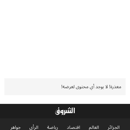
معذرة! لا يوجد أي محتوى لعرضه!
الجزائر
العالم
اقتصاد
رياضة
الرأي
جواهر