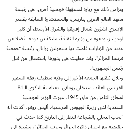
وتزامن ذلك مع زيارة لمسؤولة فرنسية أخرى، هي رئيسة
معهد العالم العربي بباريس، والمستشارة السابقة بقصر
الإيليزي لشؤون شمال إفريقيا والشرق الأوسط، آن كلير
لوجوندر، بدعوة من وزيرة الثقافة، مليكة بن دودة، فضلا عن
عديد من الزيارات قامت بها سيغولين روايال، رئيسة “جمعية
فرنسا الجزائر”، وقد حظيت هي بدورها باستقبال من قبل
رئيس الجمهورية.
وخلال تنقلها الجمعة الأخير إلى ولاية سطيف رفقة السفير
الفرنسي العائد، ستيفان روماتي، بمناسبة الذكرى الـ81
لمجازر الثامن من ماي 1945، عبرت الوزير الفرنسية
المنتدبة لدى وزيرة الجيوس الفرنسية، أليس روفو، أكدت أنه
“يجب التحلي بالشجاعة للنظر إلى التاريخ كما حدث في
حقيقته مع احترام ذاكرة الجزائر وحرب الجزائر”، مشيرة إلى