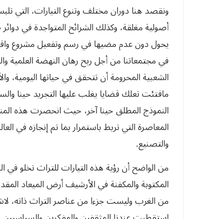
‬ونقصد هنا دوران مختلف وتنوع التيارات،‮ ‬التي‮ ‬ت‮‬
أصولية مغلقة،‮ ‬وكذلك الشرائح المتواجدة في‮ ‬‮‬‮‬‮‬‮‬‮
‬يحول دون عدم مضيها في‮ ‬رسم وتفعيل مشروع وا‮‬‮‬‮
‬في‮ ‬مجتمعاتنا من أجل ربح رهان النهضة العلمية وا‮‬
الشعبية المحرومة أن تتحقق في‮ ‬حياتها اليومية،‮ ‬و
مافتئت تعلك قضايا‮ ‬يغلب عليها التجريد حينا و‮‬‮‬‮‬
النموذج المطلق حينا آخر،‮ ‬حيث انحصرت هذه‮‬‮‬‮‬‮
‬المعاصرة التي‮ ‬تربط باستمرار بما تم إنجازه ف‮‬‮‬‮‬‮
‬والتصنيع‮.‬
من الواضح أن رؤية هذه التيارات للتراث تخلو في‮ ‬‮‬
المكتوبة والمكفنة في‮ ‬الأرشيف أرض الميعاد ا‮‬‮‬
من الغرب وليست جزءا من عناصر التراث ذاته،‮ ‬ل‮‬‮
‬استقطبت عندنا المثقفين والمفكرين والسياسيي‮‬‮‬‮