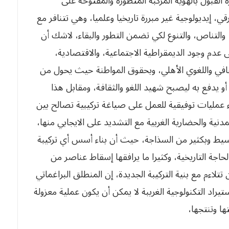
ة القبول بالهوية المركبة المتطورة والمفتوحة على
 العرقي، إيديولوجية غير مبررة تاريخيا وعلميا، وهي تتنافر مع
تلاقح، والتناص، والتنوع لكي تضمن التطور والبقاء، لاشك أن
لى عدم وجود الديمقراطية الاجتماعية، والاقتصادية،
لتنوع الثقافي واللغوي الأهلي، وبحقوق المواطنة حيث يحول من
الي أو يدفع به ليصبح شهيد اللغو والثقافة، ومقابل هذا
إجراء عمليات توفيقية للعمل على صياغة تركيبية تصالح بين
المدنية والحضارية الغربية مع التشديد على الايجابي منها،
 بالتبسيط وبكثير من السذاجة، حيث أن بناء أسس أي تركيبة
ة بالحاجة التاريخية، وكثيرا ما يرافقها إسقاط عناصر من
أن تتلاءم مع بنية التركيبة الجديدة، إن المنطلق البراغماتي
استيراد التكنولوجية الغريبة لا يمكن أن يكون عملية معزولة
تها وتنتجها،