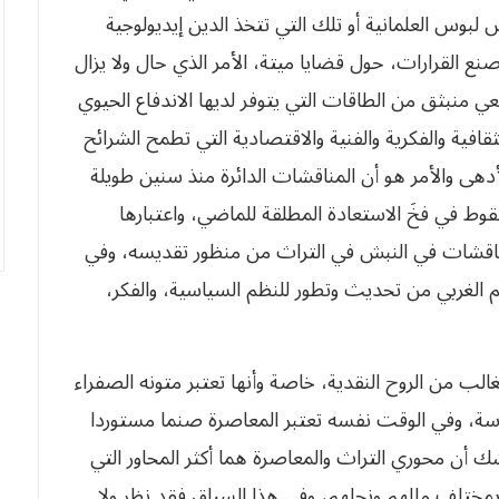
لبس لبوس العلمانية أو تلك التي تتخذ الدين إيديولوجية
دوائر صنع القرارات، حول قضايا ميتة، الأمر الذي حال ولا يزال
قعي منبثق من الطاقات التي يتوفر لديها الاندفاع الحيوي
لثقافية والفكرية والفنية والاقتصادية التي تطمح الشرائح
الأدهى والأمر هو أن المناقشات الدائرة منذ سنين طويلة
السقوط في فخَ الاستعادة المطلقة للماضي، واعتبارها
 المناقشات في النبش في التراث من منظور تقديسه، وفي
ي العالم الغربي من تحديث وتطور للنظم السياسية، والفكر،
الغالب من الروح النقدية، خاصة وأنها تعتبر متونه الصفراء
لمقدسة، وفي الوقت نفسه تعتبر المعاصرة صنما مستوردا
اشك أن محوري التراث والمعاصرة هما أكثر المحاور التي
ن بمختلف مللهم ونحلهم، وفي هذا السياق فقد نظر ولا