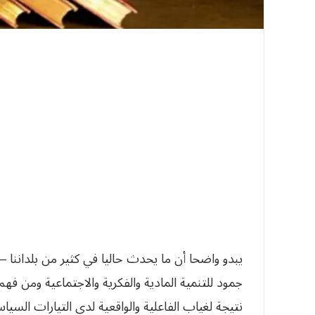
يبدو واضحا أن ما‮ ‬يحدث حاليا في‮ ‬كثير من بلدا‮‬‮‬‮‬‮‬
جمود للتنمية المادية والفكرية والاجتماعية ومن‮‬‮‬
نتيجة لغياب الفاعلية والواقعية لدى التيارات الس‮‬‮