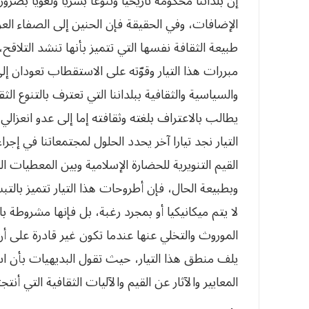
إن بلداننا محكومة تاريخيا وتنوعا بشريا ولغويا بضرور
الإضافات،‮ ‬وفي‮ ‬الحقيقة فإن الحنين إلى الصفاء‮‬‮‬‮‬‮‬
طبيعة الثقافة نفسها التي‮ ‬تتميز بأنها تنشد ال‮‬‮‬‮‬‮‬
مبررات هذا التيار وقوّته على الاستقطاب تعودان إ‮‬‮
‬والسياسية والثقافية ببلداننا التي‮ ‬تعترف با‮‬‮‬‮‬‮‬‮
‬يطالب بالاعتراف بلغته وثقافته إما إلى عدو انعز‮‬‮‬‮‬
التيار نجد تيارا آخر‮ ‬يحدد الحلول لمجتمعاتنا في‮ ‬
القيم التنويرية للحضارة الإسلامية وبين المعطيات ‮‬‮
‬وبطبيعة الحال،‮ ‬فإن أطروحات هذا التيار تتميز‮‬‮‬
لا‮ ‬يتم ميكانيكيا أو بمجرد رغبة،‮ ‬بل فإنها مشروط‮‬‮‬
الموروث والتخلي‮ ‬عنها عندما تكون‮ ‬غير قادرة على ‮‬‮
‬يلف منطق هذا التيار،‮ ‬حيث تقول البديهيات بأن ‮‬‮‬
المعايير والآثار عن القيم والآليات الثقافية التي‮ ‬أنتج