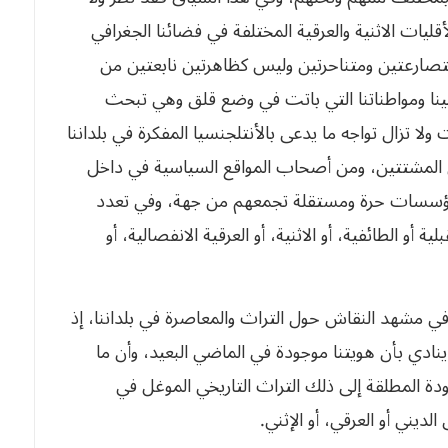
اث الأقليات الاثنية والعرقية المختلفة في فضائنا الجغرافي
 متصارعتين ومتناحرتين وليس كظاهرتين نابعتين من
مواطنينا ومواطناتنا التي باتت في وضع قلق وهي تبحث
جهت ولا تزال تواجه ما يدعى بالأنتلجنسيا المفكرة في بلداننا
احثين المشتتين، ومن أصحاب المواقع السياسية في داخل
أطر ومؤسسات حرة ومستقلة تجمعهم من جهة، وفي تعدد
بلية أو الطائفية، أو الاثنية، أو العرقية الانفصالية، أو
‭ ‬إنه‮ ‬يمكن لنا أن نصنف أربعة تيارات أساسية بارزة في‮ ‬مشهد النقاش حول التراث والمعاصرة في‮ ‬بلداننا،‮ ‬إذ