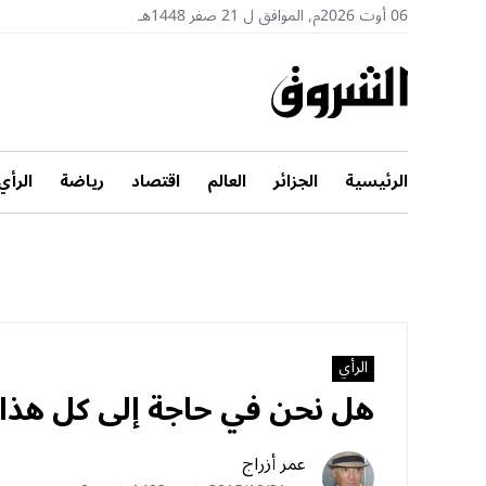
06 أوت 2026م, الموافق ل 21 صفر 1448هـ
الرئيسية
الجزائر
العالم
اقتصاد
رياضة
الرأي
الرأي
هل نحن في‮ ‬حاجة إلى كل هذا
عمر أزراج