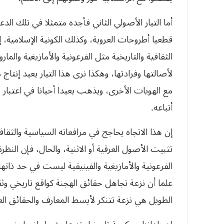
أما التيار الأصولي‮ ‬الثاني‮ ‬فأجده متمثلا في‮ ‬ت‮‬‮‬
قطعيا أطروحات العروبة،‮ ‬وكذلك الكونية الإسلامية،‮‬‮‬
الثقافية والتاريخية مثل الفرعونية والأمازيغية والما‮‬‮‬
لأصالتها وفرادتها،‮ ‬وهكذا نرى هذا التيار‮ ‬يعيد إ‮‬‮‬
مع الهويات الأخرى،‮ ‬ويذهب بعيدا أحيانا في‮ ‬اعتب
أتباعه‮.‬
إن هذا الاتجاه‮ ‬يحاجج في‮ ‬مرافعاته السياسية والثق‮‬
تثبيت الأصول العرقية أو الاثنية،‮ ‬والحال،‮ ‬فإن ‮‬
الفرعونية والأمازيغية والفينيقية ليست في‮ ‬حد ذ‮‬‮‬‮
‬علما أن نزعة تجاهل حقائق الهجنة كواقع تاريخي‮ ‬‮‬‮‬
الطويل هي‮ ‬نزعة تتنكر لأبسط المعارف والحقائق العل‮‬