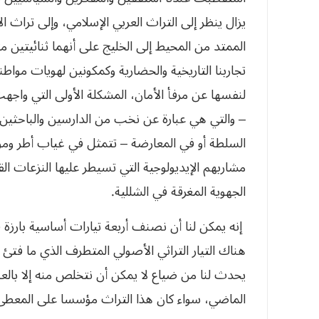
‬يزال‮ ‬ينظر إلى التراث العربي‮ ‬الإسلامي،‮ ‬وإلى تر‮‬‮
‬الممتد من المحيط إلى الخليج على أنهما ثنائيتين
تجاربنا التاريخية والحضارية وكمكونين لهويات ‮‬‮‬‮‬
لنفسها عن مرفأ الأمان،‮ ‬المشكلة الأولى التي‮ ‬وا‮‬‮‬‮
– ‬والتي‮ ‬هي‮ ‬عبارة عن نخب من الدارسين والب‮‬‮‬
السلطة أو في‮ ‬المعارضة‮ – ‬تتمثل في‮ ‬غياب ‮‬‮‬
مشاربهم الإيديولوجية التي‮ ‬تسيطر عليها النزعات الق‮‬‮‬‮‬
الجهوية المغرقة في‮ ‬الشللية‮.‬
‬الماضي،‮ ‬سواء كان هذا التراث مؤسسا على المعطى الديني‮ ‬أو العرقي،‮ ‬أو الإثني‮. ‬