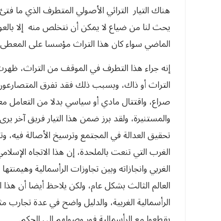
‬هناك التيار‮ ‬التراثي‮ ‬الأصولي‮ ‬المتطرف ال‮‬‮‬‮‬‮‬‮‬‮‬‮
‬يحث لنا من ضياع لا‮ ‬يمكن أن نتخلص منه‮ ‬إلا با‮‬‮
‬الماضي‮ ‬سواء كان هذا التراث مؤسسا على المعطى ا‮‬‮‬‮‬
إنه جراء هذا التطرف في‮ ‬الموقف من التراث،‮ ‬ظهر
التراث أو ذاك،‮ ‬وبسبب ذلك فقد تفرق المتصارعون‮‬
صراع،‮ ‬واقتتال مادي‮ ‬أو سياسي‮ ‬بدلا من التعا‮‬‮‬
والمستنيرة،‮ ‬ولقد برز ضمن هذا التيار فريق آخر‮‬‮‬‮‬
تحقيق العدالة في‮ ‬المجتمع وترسيخ الأصالة في‮‬‮‬
الغرب التي‮ ‬تنعت بالملحدة،‮ ‬إن هذا الاتجاه ال‮‬‮‬
الغربي‮ ‬وانجازاته وبين تجاوزات الرأسمالية وهيم
العالم الثالث بشكل عام،‮ ‬ولكن‮ ‬يلاحظ أيضا أن ه‮‬‮‬
الرأسمالية الغربية،‮ ‬والدليل واضح في‮ ‬عدة تجا‮‬‮
‬يقطعوا مع الرأسمالية فور وصولهم إلى الحكم‮. ‬