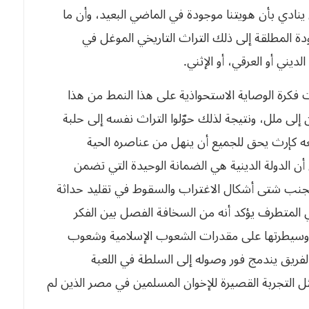
ذي ما فتئ ينادي بأن هويتنا موجودة في الماضي البعيد، وأن ما
لعودة المطلقة إلى ذلك التراث التاريخي الموغل في
لديني أو العرقي، أو الإثني.
ت فكرة الوصاية الاستحواذية على هذا النمط من هذا
 إلى ملل، ونتيجة لذلك حوّلوا التراث نفسه إلى حلبة
مل معه كإرث يحق للجميع أن ينهل من عناصره الحية
 يرى أن الدولة الدينية هي الضمانة الوحيدة التي تضمن
ه، وتجنب شتى أشكال الاغتراب والسقوط في تقليد حداثة
إسلامي المتطرف يؤكد أنه من السخافة الفصل بين الفكر
نتها وسيطرتها على مقدرات الشعوب الإسلامية وشعوب
ذا الفريق يندمج فور وصوله إلى السلطة في اللعبة
رب مثل التجربة القصيرة للإخوان المسلمين في مصر الذين لم