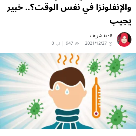
والإنفلونزا في نفس الوقت؟.. خبير
يجيب
نادية شريف
0
947
2021/12/27