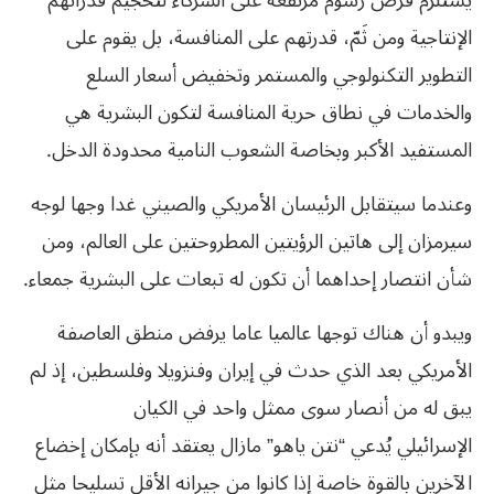
يستلزم فرض رسوم مرتفعة على الشركاء لتحجيم قدراتهم
الإنتاجية ومن ثَمّ، قدرتهم على المنافسة، بل يقوم على
التطوير التكنولوجي والمستمر وتخفيض أسعار السلع
والخدمات في نطاق حرية المنافسة لتكون البشرية هي
المستفيد الأكبر وبخاصة الشعوب النامية محدودة الدخل.
وعندما سيتقابل الرئيسان الأمريكي والصيني غدا وجها لوجه
سيرمزان إلى هاتين الرؤيتين المطروحتين على العالم، ومن
شأن انتصار إحداهما أن تكون له تبعات على البشرية جمعاء.
ويبدو أن هناك توجها عالميا عاما يرفض منطق العاصفة
الأمريكي بعد الذي حدث في إيران وفنزويلا وفلسطين، إذ لم
يبق له من أنصار سوى ممثل واحد في الكيان
الإسرائيلي يُدعي “نتن ياهو” مازال يعتقد أنه بإمكان إخضاع
الآخرين بالقوة خاصة إذا كانوا من جيرانه الأقل تسليحا مثل