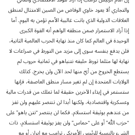
والتجاري ألا يعود خاوي الوفاض من الصين الامتثال لمنطق
العلاقات الدولية الذي باتت غالبية الأمم تؤمن به اليوم. أما
إذا أراد الاستمرار ضمن منطقه الواهم أنه القوة الكبرى
الوحيدة في العالم كما كان منذ نهاية الحرب العالمية الثانية،
فلن يدفع بنفسه سوى إلى مزيد من التورط في صراعات لا
نهاية لها مثلما تورط حليفه نتنياهو في ثمانية حروب لم
يستطع الخروج من أيّ منها لحد الآن ولن يخرج. كذلك
الولايات المتحدة إن لم تغير مسار منطق العاصفة، فإنها
ستستمر في إيذاء الآخرين حقيقة لما تملك من قدرات مالية
وعسكرية واقتصادية، ولكنها أبدا لن تنتصر عليهم ولن تفز
من عندهم بوثيقة استسلام. فكما لن ينتصر “نتن ياهو” على
“حزب الله” أو على “حماس” ولن يفز بوثيقة استسلام، ذات
الشيء بالنسبة للرئيس الأمريكي ترامب مع إيران أو مع