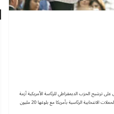
 على ترشيح الحزب الديمقراطي للرئاسة الأمريكية أزمة
مالية حادة نتيجة ديونها التي تعتبر الأكبر في تاريخ الحملات الانتخابية الرئاسية بأمريكا مع بلوغها 20 مليون