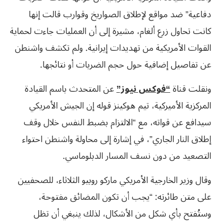
دفاعية” ضد مواقع لإطلاق الصواريخ وقوارب قالت إنها
كانت تحاول زرع ألغام، مشيرة إلى أن العمليات جاءت لحماية
القوات الأمريكية من تهديدات إيرانية. ولم تكشف واشنطن
عن تفاصيل إضافية حول حجم الضربات أو نتائجها.
ونقلت قناة
“فوكس نيوز”
عن المتحدث باسم القيادة
المركزية الأميركية، تيم هوكينز قوله إن الجيش الأمريكي
سيدافع عن قواته، مع “الالتزام بضبط النفس خلال وقف
إطلاق النار الجاري”، في إشارة إلى محاولة واشنطن احتواء
التصعيد من دون نسف المسار الدبلوماسي.
وقال وزير الخارجية الأمريكي ماركو روبيو الثلاثاء، للصحفيين
على متن طائرته: “يجب أن تكون المضائق مفتوحة،
وستُفتح بأي شكل من الأشكال، لذلك ينبغي أن تظل