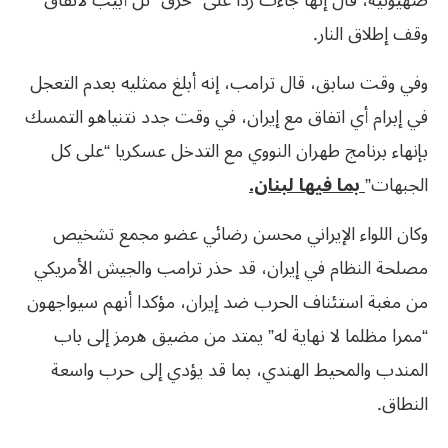
صهيونية، قال إنها جاءت ردا على “خرق” تل أبيب لاتفاق
وقف إطلاق النار.
وفي وقت سابق، قال ترامب، إنه أبلغ ممثليه بعدم التعجل
في إبرام أي اتفاق مع إيران، في وقت جدد نتنياهو التمسك
بإنهاء برنامج طهران النووي مع التدخل عسكريا “على كل
الجبهات”
بما فيها لبنان.
وكان اللواء الإيراني محسن رضائي عضو مجمع تشخيص
مصلحة النظام في إيران، قد حذر ترامب والجيش الأمريكي
من مغبة استئناف الحرب ضد إيران، مؤكدا أنهم سيواجهون
“ممرا مظلما لا نهاية له” يمتد من مضيق هرمز إلى باب
المندب والمحيط الهندي، بما قد يؤدي إلى حرب واسعة
النطاق.