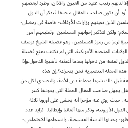
إلا لديهم رقيب عتيد من العيون والآذان، وطرد لبعضهم
أود أن يكون صاحب المقال منصفا فيذكر أن الدول
سلمين الذين تعينهم وزارات الأوقاف- خاصة في رمضان-
إسلام؛ ولكن لتذكير إخوانهم المسلمين، وتعليمهم أمور
شيرة لرمز من رموز المسلمين، وهو فضيلة الشيخ يوسف
الولايات المتحدة الأمريكية، التي لم تكتف بمنع فضيلة
‬كانت‮ ‬الشخصيات‮ “‬الروحية‮” ‬لا‮ ‬تتدخل،‮ ‬ولا‮ ‬تنفر‮ ‬ضد‮ ‬هذه‮ ‬الحملة‮ ‬التنصيرية‮ ‬فمن‮ ‬يتحرك؟‮.‬إن هذه
لفة قبل ذلك شرعا بحماية دين الأمة، والتصدي لكل من
وهل يجهل صاحب المقال الحملة التي يقودها كبير
‬المهاجرين‮ ‬المسلمين‮ ‬إليها،‮ ‬ما‮ ‬يهدد‮ -‬في‮ ‬المدى‮ ‬المنظور‮- ‬وحدتها‮ ‬الدينية‮ ‬المسيحية،‮ ‬وانسجامها‮ ‬الاجتماعي‮.‬‮-