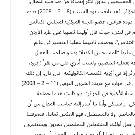
‬تزايد اعتناق الإسلام من كثير من الأوروبيين.إن بعض المسيحيين يبدون أكثر إنصافا من صاحب المقال،
وأدرى بمهمة المنصرين في العالم الإسلامي، ومنه الجزائر، فقد تابعت يوم السبت (8 – 3 – 2008) ندوة
. عودة قواس، عضو اللجنة المركزية لمجلس الكنائس
م في لندن، حيث قال أولهما تعقيبا على طرد الأردن
اقتناص”، ووصف ثانيهما عملية التنصير في عالم
ن عليها “المسيحيين الكذبة”.ويبدو صاحب المقال
فة بعملية التنصير، ولست أدري على من يقرأ زابوره،
ر إلا في أرْدِية الكنيسة الكاثوليكية، فإن قال: إن ذلك
مضى وانقضى، رددنا عليه بما شهد به “أبونا” تيسيي في حواره مع جريدة الشروق اليومي (11 – 2 – 2008)
حيث قال: “هناك جماعة مسيحية تكونت خلال 30 سنة الأخيرة في الجزائر”، ولو كانت هذه الجماعة
ى، واستبكى.وأما ما أشار إليه صاحب المقال من أن
بالحاضر، ولا بالمستقبل، فهو العكس تماما، فمعرفتنا
ذي جعل أولئك المنشطين المخلصين ينفرون ويستنفرون