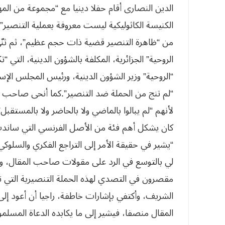
من “ظاهرة التنصير قضية ذات حجم عظيم”، ثم ثنّ
الروحية” الجزائرية، المكلفة بالشؤون الدينية، ال
“‬لم‮ ‬تنج‮ ‬من‮ ‬الح‮‬‮‬‮‬
لأنهم “لم يبالوا بالماضي ولا بالحاضر ولا بالمستق
كان يشكل أهم فئة من الأصل الفرنسي التي ساندت 
لي بالتوسع في الرد على مقولات صاحب المقال، وإيرا
مقصرون في التصدي لهذه الحملة التنصيرية التي تس
المقال منصفا، فيشير إلى ما يكابده الدعاة المس