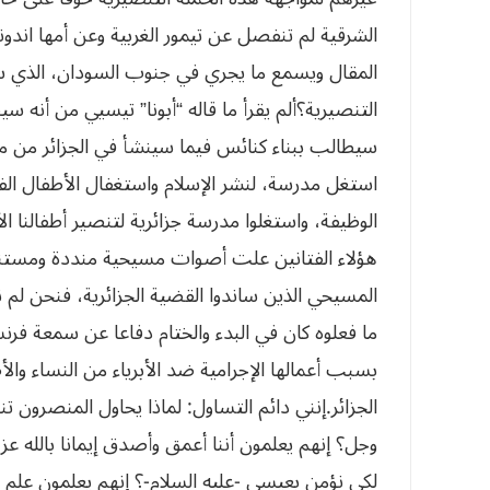
استغل مدرسة، لنشر الإسلام واستغفال الأطفال الف
الوظيفة، واستغلوا مدرسة جزائرية لتنصير أطفالنا الأ
المسيحي الذين ساندوا القضية الجزائرية، فنحن لم ن
ما فعلوه كان في البدء والختام دفاعا عن سمعة فرنس
لكي نؤمن بعيسى -عليه السلام-؟ إنهم يعلمون علم اليقي