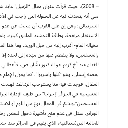
– 2008)، حيث قرأت عنوان مقال “الزميل” عابد 
مني أنه يتحدث فيه عن المقولة التي راجت في الأدبي
السوفياتي؛ وهي إن على الغرب أن يبحث عن عدو جدي
الاستنفار مرتفعة، وطاقة التحشيد المادي كبيرة. ولم 
للغداء عند أخ كريم هو الدكتور بشّار. ص، فأعطاني ف
‬المسيحيين‮”.‬ويشمّ في المقال نوع من اللوم
الجزائر، تمثل في عدم منح تأشيرة دخول لبعض رجال