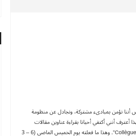
لاء (Collègues)، حيث يُفترض أننا نؤمن بمبادىء مشتركة، ونجادل عن منظومة
ذا أعترف أنني أكتفي أحيانا بقراءة عناوين مقالات
الشروق اليومي، مطمئنا إلى محتواها، لأن كتّابها “Collègues”. وهذا ما فعلته يوم الخميس الماضي (6 – 3