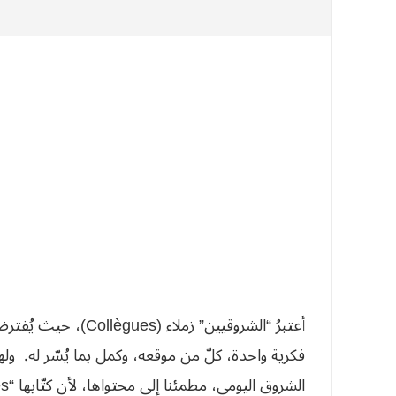
أعتبرُ “الشروقيين” زم
فكرية واحدة، كلّ من موقعه، وكمل بما يُسّر له. وله