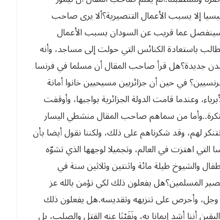
‬سيطالب‮ ‬ببناء‮ ‬كنائس‮ ‬فيما‮ ‬سينشأ‮ ‬في‮ ‬الجزائر‮ ‬من‮ ‬مدن‮ ‬جديدة؟هل قرأ صاحب المقال أن مسلما في فرنسا
رنسيين؟ في حين أن جزائريين مسيحيين خانوا أمانة
برياء، وعندما قامت الدولة الجزائرية بواجبها، وأوقفت
هؤلاء الفتانين علت أصوات‮ ‬مسيحية‮ ‬منددة‮ ‬ومستنكرة‮..‬وأما من سماهم صاحب المقال منشطي اليسار
تنكر لهم، وقد شكرناهم على ذلك، ولكننا نقول أيضا بأن
ا التي اهتزت في العالم، وتجميلا لوجهها الذي تشوّه
‬وجل؟‮ ‬إنهم‮ ‬يعلمون‮ ‬أننا‮ ‬أعمق‮ ‬وأصدق‮ ‬إيمانا‮ ‬بالله‮ ‬عز‮ ‬وجل،‮ ‬وأحرص‮ ‬على‮ ‬تنزيهه‮ ‬وتقديسه‮.‬هل يفعلون ذلك
ن أننا أشد إيمانا به، ونَفَيْنَا عنه القتل والصلب، بل