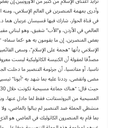
‮‬‮‬‮‬‮‬‮‬‮‬‮‬
في قناة الحوار، شارك فيها قسيسان عربيان هما د
العالمي في الأردن، و”الأب” شفيق، وهو لبناني مقي
بعض المنصرين، إن ما يقومون به هو -كما سماه- “
الإسلامي بأنها “هجمة على الإسلام”، وسمى القائمي
مصدِّقا لمقولة أن الكنيسة الكاثوليكية ليست معرو
ناسيا، أو متانسيا، أن جرثومة التنصير ما دخلت الجزائ
المسيحية من البروتستانت فقط لما جادل عنها، وبك
منشطي الحملة ضد التنصير لم يبالوا بالماضي، ولا 
بما قام به المنصرون الكاثوليك في الماضي هو ال