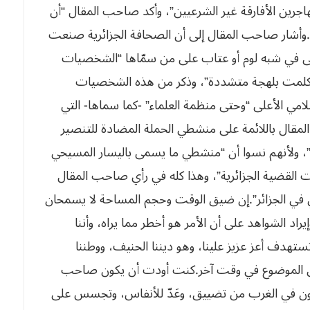
‬الكنيسة‮ ‬الكاثوليكية‮ ‬ليست‮ ‬معروفة‮ ‬بعملية‮ ‬التنصير‮”.‬وأشار صاحب المقال إلى أن الصحافة الجزائرية صنعت
ى في شبه لوم أو عتاب على من سمّاها “الشخصيات
تي “تكلمت بلهجة متشددة”، وذكر من هذه الشخصيات
ملة ضد التنصير”.كما أنحى صاحب المقال باللائمة على منشطي الحملة المضادة للتنصير
بل”، ولأنهم نسوا أن “منشطي ما يسمى باليسار المسيحي
القضية الجزائرية”، وهذا كله في رأي صاحب المقال
“يشير‮ ‬في‮ ‬حقيقة‮ ‬الأمر‮ ‬إلى‮ ‬التراجع‮ ‬الفكري‮ ‬والسلوكي‮ ‬في‮ ‬الجزائر‮”.‬إن ضيق الوقت وحجم المساحة لا يسمحان
د الشواهد على أن الأمر هو أخطر مما يراه، وأننا
تهدف أعز عزيز علينا، وهو ديننا الحنيف، ووطننا
الشريف، وأكتفي بإشارات خاطفة، راجيا‮ ‬أن‮ ‬أعود‮ ‬إلى‮ ‬الموضوع‮ ‬في‮ ‬وقت‮ ‬آخر‮.‬كنت أودت أن يكون صاحب
لمون في الغرب من تضييق، وعَدّ للأنفاس، وتجسس على