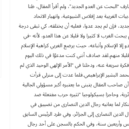
شارف “البحث عن العدو الجديد”، ولم أقرأ المقال، ظنا
ات الغربية بعد إفلاس الشيوعية، وانهيار الاتحاد
د، فإن لم يجد عدوا، فعليه أن يختلقه، كي تبقى درجة
يبحث الغرب لا كثيرا ولا قليلا عن هذا العدو، لأنه -في
‬والمسلمين،‮ ‬ولا‮ ‬ينفطم‮ ‬عنها‮ ‬من‮ ‬مهده‮ ‬إلى‮ ‬لحده‮ ‬إلا‮ ‬قليلا‮ ‬منهم‮.‬لقد صادف أنني كنت مدعوّا في ذلك اليوم
كرة سريعة عنه، ودخلنا في “الأمر الإلهي الوحيد الذي لم
 أو الاستنكار لما يعانيه رجال الدين النصارى من تضييق في
 الدين النصارى إلى الجزائر، وفي طرد الرئيس السابق