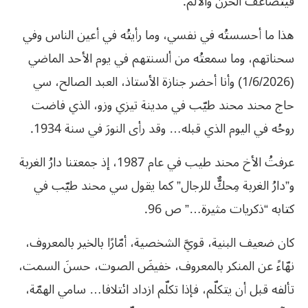
فيتضاعفُ الحزنُ والألم.
هذا ما أحسستُه في نفسي، وما رأيتُه في أعين الناس وفي
سحناتهم، وما سمعتُه من ألسنتهم في يوم الأحد الماضي
(1/6/2026) وأنا أحضر جنازة الأستاذ، العبد الصالح، سي
حاج محند محند طيّب في مدينة تيزي وزو، الذي فاضت
روحُه في اليوم الذي قبله… وقد رأى النورَ في سنة 1934.
عرفتُ الأخ محند طيب في عام 1987، إذ جمعتنا دارُ الغربة
و”دارُ الغربة مِحكٌّ للرجال” كما يقول سي محند طيّب في
كتابه “ذكريات مثيرة…” ص 96.
كان ضعيف البنية، قويَّ الشخصية، أمّارًا بالخير بالمعروف،
نهّاءً عن المنكر بالمعروف، خفيضَ الصوت، حسنَ السمت،
تألفه قبل أن يتكلّم، فإذا تكلّم ازداد ائتلافا… سامي الهمّة،