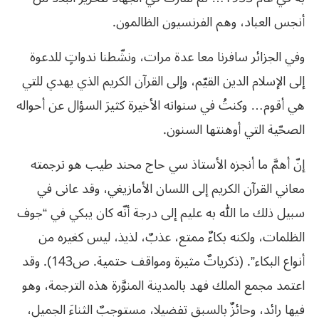
أنجس العباد، وهم الفرنسيون الظالمون.
وفي الجزائر سافرنا معا عدة مرات، ونشّطنا ندواتٍ للدعوة
إلى الإسلام الدين القيّم، وإلى القرآن الكريم الذي يهدي للتي
هي أقوم… وكنتُ في سنواته الأخيرة كثيرَ السؤال عن أحواله
الصحّية التي أوهنتها السنون.
إنّ أهمَّ ما أنجزه الأستاذ سي حاج محند طيب هو ترجمته
معاني القرآن الكريم إلى اللسان الأمازيغي، وقد عانى في
سبيل ذلك ما الله به عليم إلى درجة أنّه كان يبكي في “جوف
الظلمات، ولكنه بكاءٌ ممتع، عذبٌ، لذيذ، ليس كغيره من
أنواع البكاء”. (ذكرياتٌ مثيرة ومواقف حتمية. ص143). وقد
اعتمد مجمع الملك فهد بالمدينة المنوَّرة هذه الترجمة، وهو
فيها رائد، وحائزٌ بالسبق تفضيلا، مستوجبٌ الثناءَ الجميل،