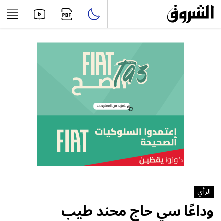
الرأي
وداعًا سي حاج محند طيب