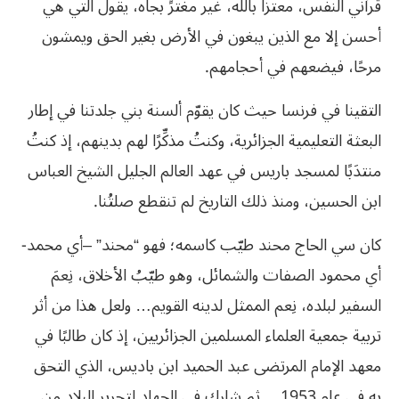
قرآني النفس، معتزا بالله، غير مغترٍّ بجاه، يقول التي هي
أحسن إلا مع الذين يبغون في الأرض بغير الحق ويمشون
مرحًا، فيضعهم في أحجامهم.
التقينا في فرنسا حيث كان يقوّم ألسنة بني جلدتنا في إطار
البعثة التعليمية الجزائرية، وكنتُ مذكِّرًا لهم بدينهم، إذ كنتُ
منتدَبًا لمسجد باريس في عهد العالم الجليل الشيخ العباس
ابن الحسين، ومنذ ذلك التاريخ لم تنقطع صلتُنا.
كان سي الحاج محند طيّب كاسمه؛ فهو “محند” –أي محمد-
أي محمود الصفات والشمائل، وهو طيّبُ الأخلاق، نِعمَ
السفير لبلده، نِعم الممثل لدينه القويم… ولعل هذا من أثر
تربية جمعية العلماء المسلمين الجزائريين، إذ كان طالبًا في
معهد الإمام المرتضى عبد الحميد ابن باديس، الذي التحق
به في عام 1953… ثم شارك في الجهاد لتحرير البلاد من